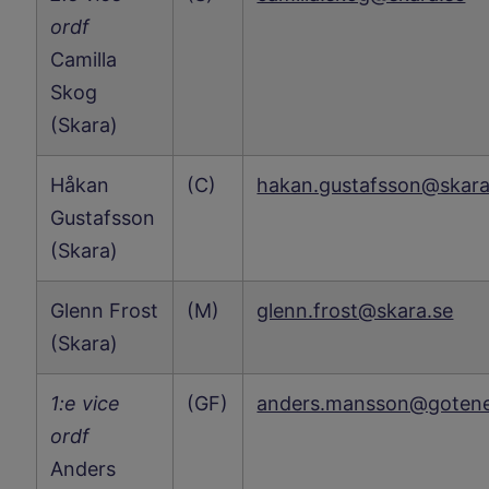
ordf
Camilla
Skog
(Skara)
Håkan
(C)
hakan.gustafsson@skara
Gustafsson
(Skara)
Glenn Frost
(M)
glenn.frost@skara.se
(Skara)
1:e vice
(GF)
anders.mansson@gotene
ordf
Anders