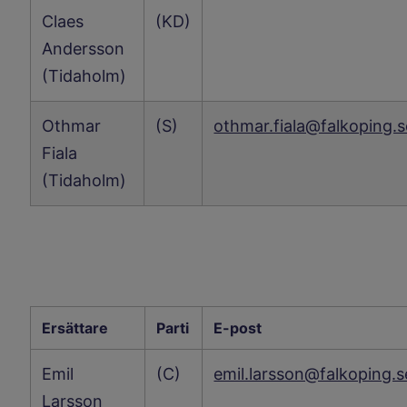
Claes
(KD)
Andersson
(Tidaholm)
Othmar
(S)
othmar.fiala@falkoping.s
Fiala
(Tidaholm)
Ersättare
Parti
E-post
Emil
(C)
emil.larsson@falkoping.s
Larsson