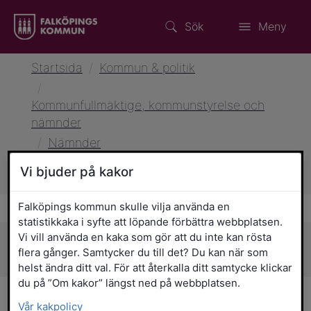
Sök
Meny
Startsida
/
Kommun & politik
/
Kommunfullmäktige, kommunstyrelse och
nämnder
/
Nämnder
/
Nämnden för Samhällsskydd Mellersta
Vi bjuder på kakor
Skaraborg
Falköpings kommun skulle vilja använda en
statistikkaka i syfte att löpande förbättra webbplatsen.
Vi vill använda en kaka som gör att du inte kan rösta
Sidans innehåll
flera gånger. Samtycker du till det? Du kan när som
helst ändra ditt val. För att återkalla ditt samtycke klickar
du på ”Om kakor” längst ned på webbplatsen.
Nämnden för
Vår kakpolicy