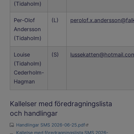
(Tidaholm)
Per-Olof
(L)
perolof.x.andersson@fal
Andersson
(Tidaholm)
Louise
(S)
lussekatten@hotmail.co
(Tidaholm)
Cederholm-
Hagman
Kallelser med föredragningslista
och handlingar
Öppnas i en ny flik
Handlingar SMS 2026-06-25.pdf
pdf
Kallelse med föredragningslista SMS 2026-