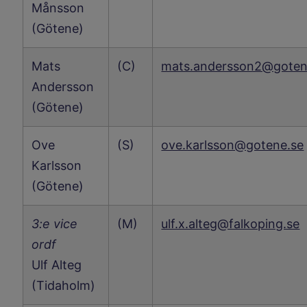
Månsson
(Götene)
Mats
(C)
mats.andersson2@goten
Andersson
(Götene)
Ove
(S)
ove.karlsson@gotene.se
Karlsson
(Götene)
3:e vice
(M)
ulf.x.alteg@falkoping.se
ordf
Ulf Alteg
(Tidaholm)