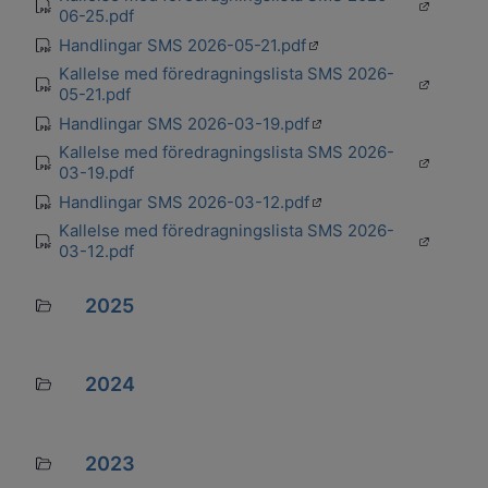
Öppnas i 
pdf
06-25.pdf
Öppnas i en ny flik
Handlingar SMS 2026-05-21.pdf
pdf
Kallelse med föredragningslista SMS 2026-
Öppnas i 
pdf
05-21.pdf
Öppnas i en ny flik
Handlingar SMS 2026-03-19.pdf
pdf
Kallelse med föredragningslista SMS 2026-
Öppnas i 
pdf
03-19.pdf
Öppnas i en ny flik
Handlingar SMS 2026-03-12.pdf
pdf
Kallelse med föredragningslista SMS 2026-
Öppnas i 
pdf
03-12.pdf
2025
Mapp
2024
Mapp
2023
Mapp