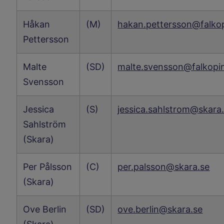
Håkan
(M)
hakan.pettersson@falko
Pettersson
Malte
(SD)
malte.svensson@falkopi
Svensson
Jessica
(S)
jessica.sahlstrom@skara
Sahlström
(Skara)
Per Pålsson
(C)
per.palsson@skara.se
(Skara)
Ove Berlin
(SD)
ove.berlin@skara.se