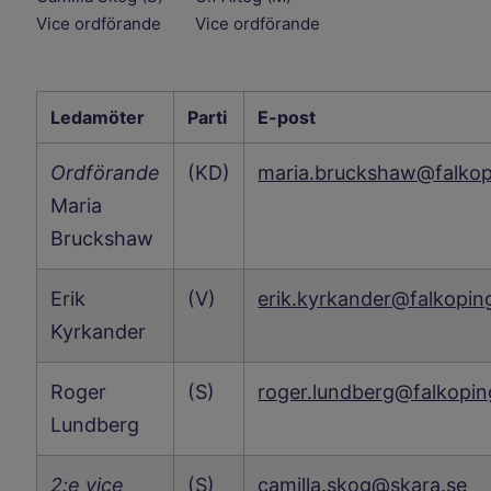
Vice ordförande
Vice ordförande
Ledamöter
Parti
E-post
Ordförande
(KD)
maria.bruckshaw@falkop
Maria
Bruckshaw
Erik
(V)
erik.kyrkander@falkopin
Kyrkander
Roger
(S)
roger.lundberg@falkopin
Lundberg
2:e vice
(S)
camilla.skog@skara.se