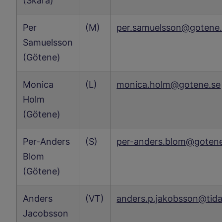
(Skara)
Per
(M)
per.samuelsson@gotene
Samuelsson
(Götene)
Monica
(L)
monica.holm@gotene.se
Holm
(Götene)
Per-Anders
(S)
per-anders.blom@gotene
Blom
(Götene)
Anders
(VT)
anders.p.jakobsson@tid
Jacobsson