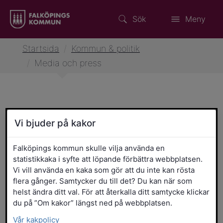
Sök
Meny
Startsida
/
Kommun & politik
/
Media och press
Media och press
Vi bjuder på kakor
Falköpings kommun skulle vilja använda en
Designsystem
statistikkaka i syfte att löpande förbättra webbplatsen.
Vi vill använda en kaka som gör att du inte kan rösta
flera gånger. Samtycker du till det? Du kan när som
Kommunen i sociala medier
helst ändra ditt val. För att återkalla ditt samtycke klickar
du på ”Om kakor” längst ned på webbplatsen.
Kontaktuppgifter till våra
Vår kakpolicy