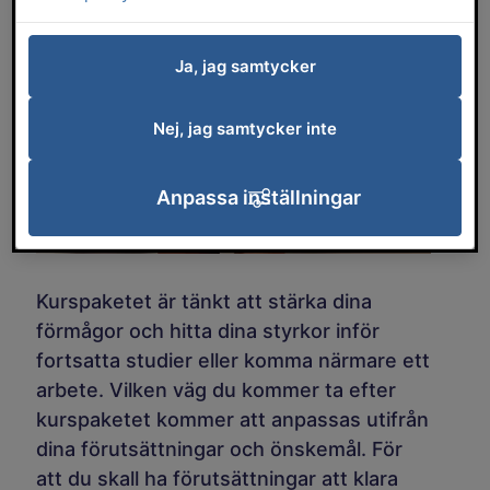
Ja, jag samtycker
Nej, jag samtycker inte
Anpassa inställningar
Kurspaketet är tänkt att stärka dina
förmågor och hitta dina styrkor inför
fortsatta studier eller komma närmare ett
arbete. Vilken väg du kommer ta efter
kurspaketet kommer att anpassas utifrån
dina förutsättningar och önskemål. För
att du skall ha förutsättningar att klara