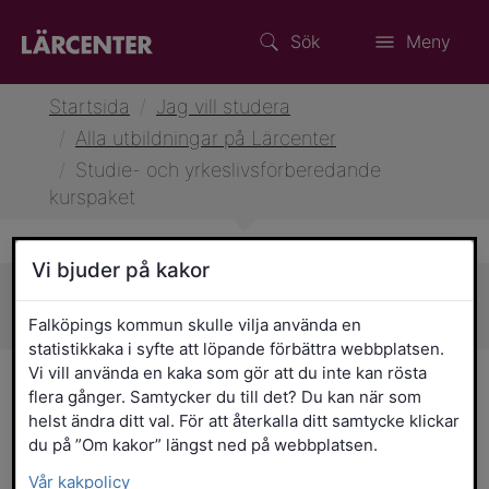
Sök
Meny
Startsida
/
Jag vill studera
/
Alla utbildningar på Lärcenter
/
Studie- och yrkeslivsförberedande
kurspaket
Vi bjuder på kakor
Sidans innehåll
Falköpings kommun skulle vilja använda en
statistikkaka i syfte att löpande förbättra webbplatsen.
Vi vill använda en kaka som gör att du inte kan rösta
Studie- och
flera gånger. Samtycker du till det? Du kan när som
helst ändra ditt val. För att återkalla ditt samtycke klickar
yrkeslivsförberedande
du på ”Om kakor” längst ned på webbplatsen.
kurspaket
Vår kakpolicy