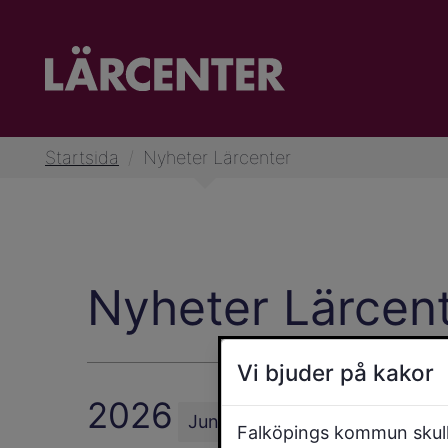
Startsida
/
Nyheter Lärcenter
Nyheter Lärcen
Vi bjuder på kakor
2026
Juni
Maj
April
Mars
F
Falköpings kommun skulle