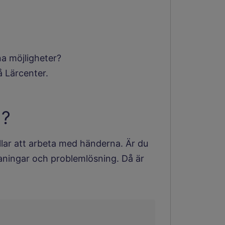
na möjligheter?
å Lärcenter.
d?
illar att arbeta med händerna. Är du
maningar och problemlösning. Då är