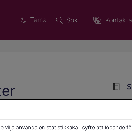
Tema
Sök
Kontakta
ter
S
ebruari
Januari
 vilja använda en statistikkaka i syfte att löpande f