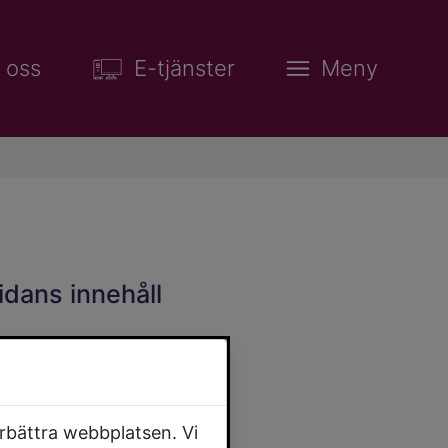
 oss
E-tjänster
Meny
idans innehåll
örbättra webbplatsen. Vi