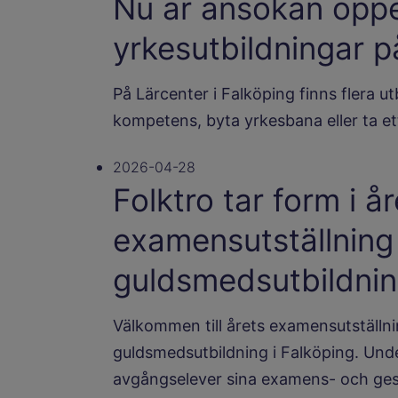
Nu är ansökan öppen
yrkesutbildningar 
På Lärcenter i Falköping finns flera ut
kompetens, byta yrkesbana eller ta et
2026-04-28
Folktro tar form i å
examensutställning
guldsmedsutbildni
Välkommen till årets examensutställn
guldsmedsutbildning i Falköping. Un
avgångselever sina examens- och ges