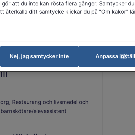
 gör att du inte kan rösta flera gånger. Samtycker du 
 att återkalla ditt samtycke klickar du på ”Om kakor” l
ärcenter
Nej, jag samtycker inte
Anpassa instäl
ll
org, Restaurang och livsmedel och
barnskötare/elevassistent