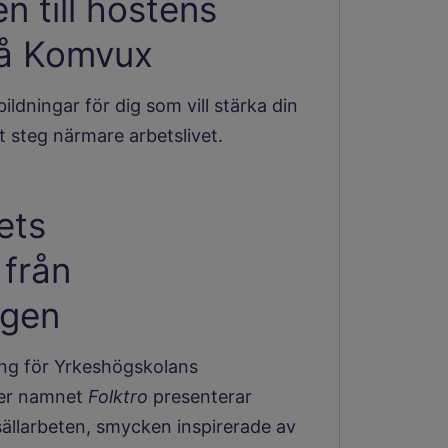
 till höstens
på Komvux
bildningar för dig som vill stärka din
t steg närmare arbetslivet.
rets
 från
ngen
ing för Yrkeshögskolans
der namnet
Folktro
presenterar
ällarbeten, smycken inspirerade av