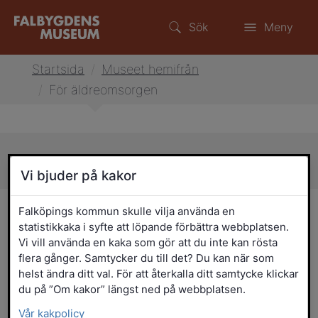
Sök
Meny
Startsida
/
Museet hemifrån
/
För äldreomsorgen
Sidans innehåll
Vi bjuder på kakor
För äldreomsorgen
Falköpings kommun skulle vilja använda en
statistikkaka i syfte att löpande förbättra webbplatsen.
Vi vill använda en kaka som gör att du inte kan rösta
Minneslådorna är speciellt framtagna av
flera gånger. Samtycker du till det? Du kan när som
Falbygdens museum för äldreomsorgen.
helst ändra ditt val. För att återkalla ditt samtycke klickar
Lådorna innehåller föremål, bildspel,
du på ”Om kakor” längst ned på webbplatsen.
förstoringar, böcker samt ett
Vår kakpolicy