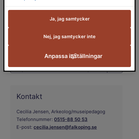
medföljande texthäfte.
Ja, jag samtycker
Låna minneslådor
Nej, jag samtycker inte
Häfte Familjen Sundberg
Anpassa inställningar
Utställningar i miniformat - låna
en pärm eller ladda ner bildspel!
Kontakt
Cecilia Jensen,
Arkeolog/museipedagog
Telefonnummer:
0515-88 50 53
E-post:
cecilia.jensen@falkoping.se