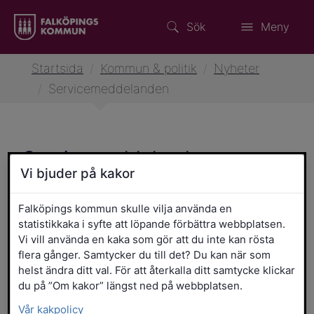
Sök
Meny
Startsida
/
Kommun & politik
/
Nyheter
/
Servicemeddelanden
Servicemeddelanden
Vi bjuder på kakor
Här finns aktuell information om viktiga
händelser som vattenläckor, särskilda
Falköpings kommun skulle vilja använda en
statistikkaka i syfte att löpande förbättra webbplatsen.
öppettider, vägarbeten och snöröjning.
Vi vill använda en kaka som gör att du inte kan rösta
Om du vill få notiser om till exempel
flera gånger. Samtycker du till det? Du kan när som
vattenavstängning och vårsopning är ett
helst ändra ditt val. För att återkalla ditt samtycke klickar
tips att du registrerar dig i vår SMS-
du på ”Om kakor” längst ned på webbplatsen.
tjänst.
Vår kakpolicy