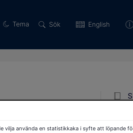
Tema
Sök
English
S
erna Familjebacken,
 vilja använda en statistikkaka i syfte att löpande f
knikbacken. Här finns