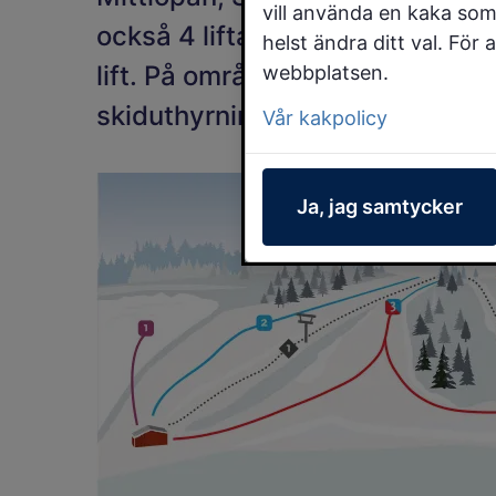
vill använda en kaka som
också 4 liftar samt en liten ö
helst ändra ditt val. För
lift. På området hittar du även
webbplatsen.
skiduthyrning.
Vår kakpolicy
Ja, jag samtycker