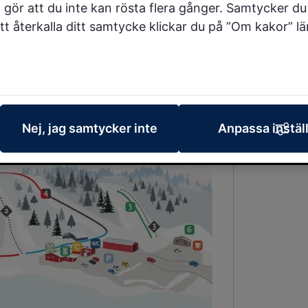
 gör att du inte kan rösta flera gånger. Samtycker du 
vningsbacke/barnbacke utan
 att återkalla ditt samtycke klickar du på ”Om kakor” l
 värmestuga, café och
Nej, jag samtycker inte
Anpassa instäl