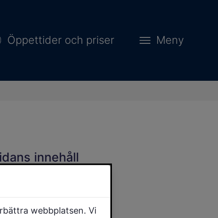
Öppettider och priser
Meny
idans innehåll
örbättra webbplatsen. Vi