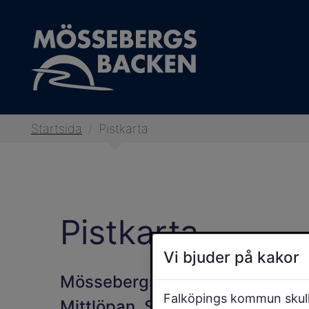
Startsida
/
Pistkarta
Pistkarta
Vi bjuder på kakor
Mössebergsbacken har nedfart
Falköpings kommun skulle
Mittlöpan, Slalombacken och Te