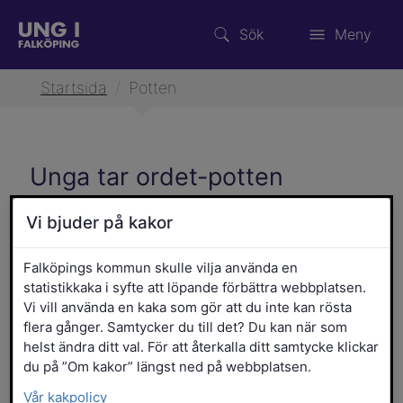
Sök
Meny
Startsida
/
Potten
Unga tar ordet-potten
Har du en idé eller dröm du vill
Vi bjuder på kakor
förverkliga? Behöver du stöd, hjälp eller
pengar för att göra det? Hör av dig till oss
Falköpings kommun skulle vilja använda en
statistikkaka i syfte att löpande förbättra webbplatsen.
så hjälper vi dig vidare!
Vi vill använda en kaka som gör att du inte kan rösta
flera gånger. Samtycker du till det? Du kan när som
Av unga för unga
helst ändra ditt val. För att återkalla ditt samtycke klickar
du på ”Om kakor” längst ned på webbplatsen.
Unga tar ordet-potten är pengar som unga kan ta
del av. De kan användas till roliga, spännande,
Vår kakpolicy