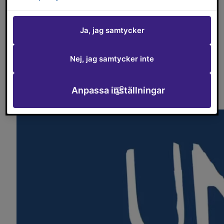
kreativa projekt och arrangemang som drivs av
unga för unga.
Ja, jag samtycker
Det är Falköpings unga kommunutvecklare som tar
emot, ser över och beslutar om vilka idéer som får
Nej, jag samtycker inte
medel ur potten.
Anpassa inställningar
Film om potten