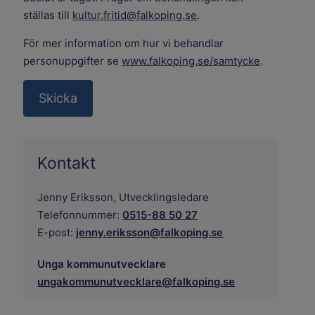
ställas till
kultur.fritid@falkoping.se
.
För mer information om hur vi behandlar
personuppgifter se
www.falkoping.se/samtycke
.
Kontakt
Jenny Eriksson,
Utvecklingsledare
Telefonnummer:
0515-88 50 27
E-post:
jenny.eriksson@falkoping.se
Unga kommunutvecklare
ungakommunutvecklare@falkoping.se