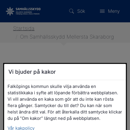
Sök
Meny
Startsida
/
Om Samhällsskydd Mellersta Skaraborg
Om Samhällsskydd Mellersta
Vi bjuder på kakor
Skaraborg
Falköpings kommun skulle vilja använda en
statistikkaka i syfte att löpande förbättra webbplatsen.
Vi vill använda en kaka som gör att du inte kan rösta
Vårt uppdrag
flera gånger. Samtycker du till det? Du kan när som
Vår organisation
helst ändra ditt val. För att återkalla ditt samtycke klickar
du på ”Om kakor” längst ned på webbplatsen.
Vår kakpolicy