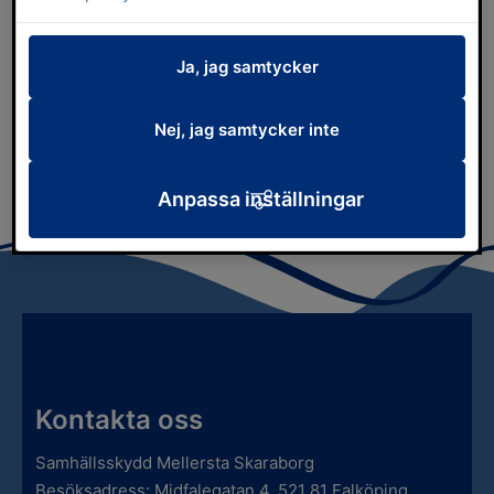
Ja, jag samtycker
Vår organisation
Nej, jag samtycker inte
Vårt uppdrag
Anpassa inställningar
Kontakta oss
Samhällsskydd Mellersta Skaraborg
Besöksadress: Midfalegatan 4, 521 81 Falköping