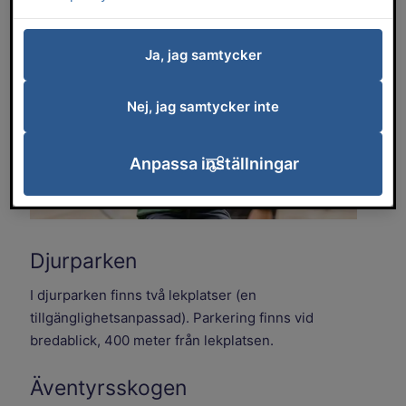
Ja, jag samtycker
Nej, jag samtycker inte
Anpassa inställningar
Djurparken
I djurparken finns två lekplatser (en
tillgänglighetsanpassad). Parkering finns vid
bredablick, 400 meter från lekplatsen.
Äventyrsskogen