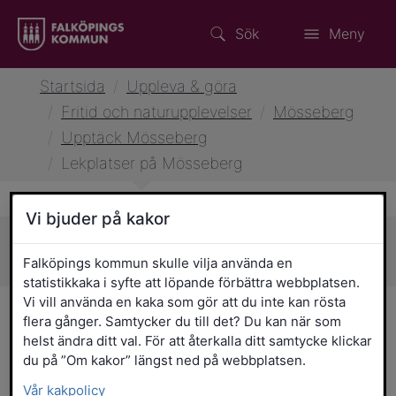
Sök
Meny
Startsida
/
Uppleva & göra
/
Fritid och naturupplevelser
/
Mösseberg
/
Upptäck Mösseberg
/
Lekplatser på Mösseberg
Vi bjuder på kakor
Sidans innehåll
Falköpings kommun skulle vilja använda en
statistikkaka i syfte att löpande förbättra webbplatsen.
Vi vill använda en kaka som gör att du inte kan rösta
Lekplatser på Mösseberg
flera gånger. Samtycker du till det? Du kan när som
helst ändra ditt val. För att återkalla ditt samtycke klickar
Klättra, gunga, spring! På Mösseberg
du på ”Om kakor” längst ned på webbplatsen.
finns flera lekplatser för barn i olika åldrar
Vår kakpolicy