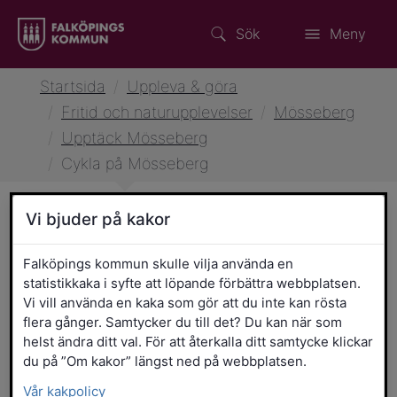
Sök
Meny
Startsida
/
Uppleva & göra
/
Fritid och naturupplevelser
/
Mösseberg
/
Upptäck Mösseberg
/
Cykla på Mösseberg
Vi bjuder på kakor
Cykla på Mösseberg
Falköpings kommun skulle vilja använda en
statistikkaka i syfte att löpande förbättra webbplatsen.
Mösseberg erbjuder flera markerade
Vi vill använda en kaka som gör att du inte kan rösta
leder som passar både nybörjare och
flera gånger. Samtycker du till det? Du kan när som
erfarna mountainbikeåkare. Spåren går
helst ändra ditt val. För att återkalla ditt samtycke klickar
du på ”Om kakor” längst ned på webbplatsen.
genom vacker natur och bjuder på
teknikpartier, backar och fartsträckor i
Vår kakpolicy