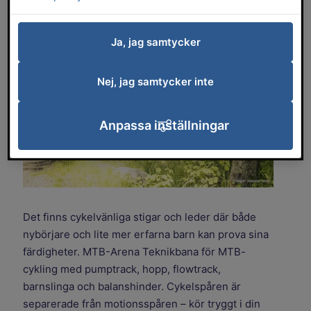
olika svårighetsgrader.
Ja, jag samtycker
Nej, jag samtycker inte
Anpassa inställningar
Det finns cykelvänliga stigar och leder där både
nybörjare och lite mer erfarna barn kan prova sina
färdigheter. MTB-Arena Teknikbana för MTB-
cykling med pumptrack, hopp, flowtrack,
barnslinga och balanshinder. Cykelspåren är
separerade från motionsspåren – kör tryggt i din