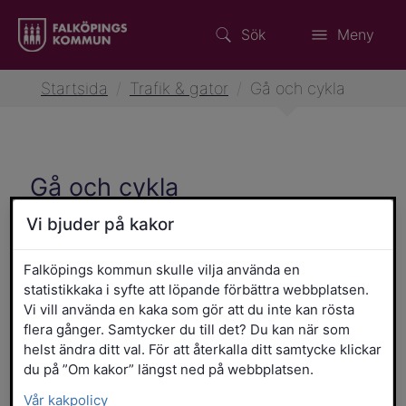
Sök
Meny
Startsida
/
Trafik & gator
/
Gå och cykla
Gå och cykla
Vi bjuder på kakor
Gång- och cykelplan för
Falköpings kommun skulle vilja använda en
Falköpings tätorter
statistikkaka i syfte att löpande förbättra webbplatsen.
Vi vill använda en kaka som gör att du inte kan rösta
flera gånger. Samtycker du till det? Du kan när som
Gå och cykla i tätorten
helst ändra ditt val. För att återkalla ditt samtycke klickar
du på ”Om kakor” längst ned på webbplatsen.
Gå och cykla på landsbygden
Vår kakpolicy