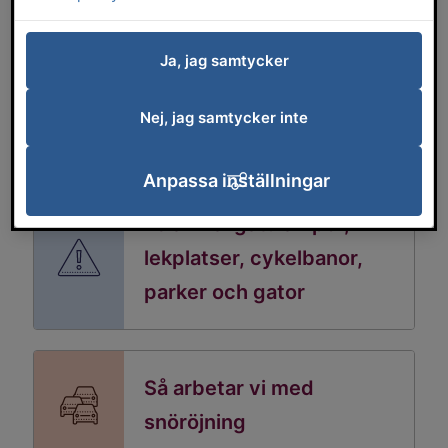
Ja, jag samtycker
Nej, jag samtycker inte
Servicemeddelanden
Anpassa inställningar
Felanmäl gatulampor,
lekplatser, cykelbanor,
parker och gator
Så arbetar vi med
snöröjning