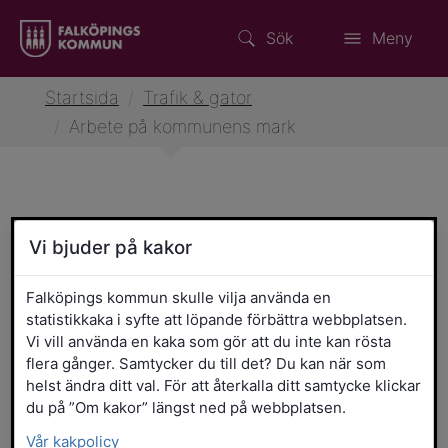
Sök
Meny
Startsida
/
Trafik & gator
/
Arbete på kommunens mark
Arbete på kommunens mark
Vi bjuder på kakor
Falköpings kommun skulle vilja använda en
Arbete i trafik och ansökan om
statistikkaka i syfte att löpande förbättra webbplatsen.
TA-plan
Vi vill använda en kaka som gör att du inte kan rösta
flera gånger. Samtycker du till det? Du kan när som
helst ändra ditt val. För att återkalla ditt samtycke klickar
Grävning, schaktning och
du på ”Om kakor” längst ned på webbplatsen.
beläggningsarbeten
Vår kakpolicy