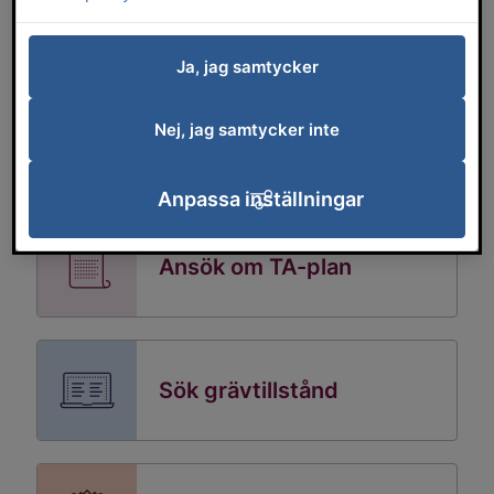
Tekniska beskrivningar
Ja, jag samtycker
Uppställningar och upplag
Nej, jag samtycker inte
Anpassa inställningar
Ansök om TA-plan
Sök grävtillstånd