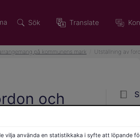
ma
Sök
Translate
Kon
a arrangemang på kommunens mark
/
Utställning av for
fordon och
S
 vilja använda en statistikkaka i syfte att löpande f
ra till exempel