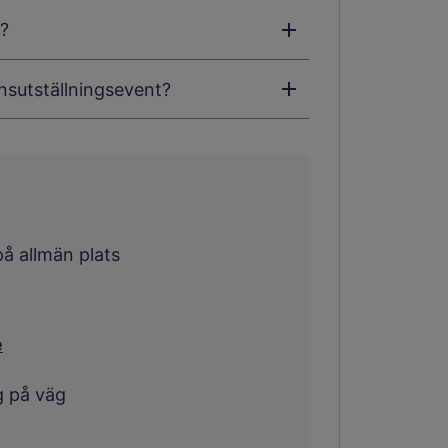
r?
onsutställningsevent?
på allmän plats
e
g på väg