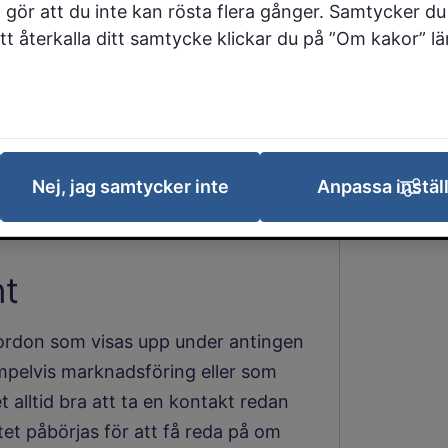
 gör att du inte kan rösta flera gånger. Samtycker du 
rangemang där motorfordon
 att återkalla ditt samtycke klickar du på ”Om kakor” l
rdon kan också arrangeras.
mang krävs tillstånd som
eten eller hos
ken typ av arrangemang som
Nej, jag samtycker inte
Anpassa instäl
nt
 fordon som visas upp under antingen
empelvis marknadsföring eller som
lltid bra att ta en kontakt redan
tet påbörjas för att få reda på om