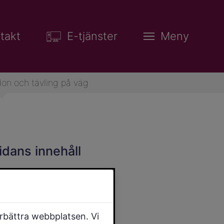
takt
E-tjänster
Meny
don och tävling på väg
idans innehåll
örbättra webbplatsen. Vi