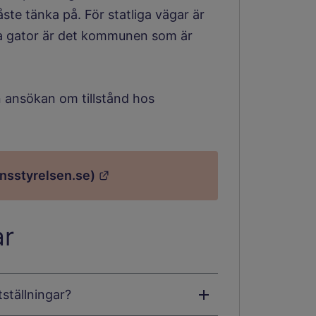
ste tänka på. För statliga vägar är
la gator är det kommunen som är
n ansökan om tillstånd hos
Länk till annan webbplats.
ansstyrelsen.se)
ar
tställningar?