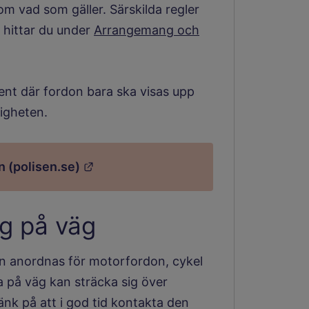
 om vad som gäller. Särskilda regler
n hittar du under
Arrangemang och
event där fordon bara ska visas upp
digheten.
Länk till annan webbplats.
n (polisen.se)
ng på väg
an anordnas för motorfordon, cykel
 på väg kan sträcka sig över
änk på att i god tid kontakta den