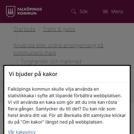
Sök
Meny
Startsida
/
Trafik & gator
/
Använda eller ordna arrangemang på
kommunens mark
/
Torghandel och marknad
Vi bjuder på kakor
Falköpings kommun skulle vilja använda en
Sidans innehåll
statistikkaka i syfte att löpande förbättra webbplatsen.
Vi vill använda en kaka som gör att du inte kan rösta
flera gånger. Samtycker du till det? Du kan när som
Torghandel och marknad
helst ändra ditt val. För att återkalla ditt samtycke klickar
du på ”Om kakor” längst ned på webbplatsen.
Torghandeln på Stora torget i Falköping
Vår kakpolicy