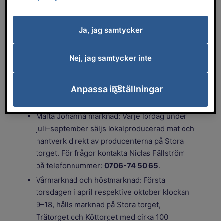
är ett trevligt inslag i centrum som bland
annat ger oss möjlighet att köpa
Ja, jag samtycker
närproducerade livsmedel. Sortimentet
varierar från gång till gång.
Nej, jag samtycker inte
Tider för torghandel
Anpassa inställningar
Tisdag och fredag: Dagar med fritt sortiment
på Stora torget.
Malta Johanna marknad: Varje lördag under
juli–september säljs lokalproducerad mat och
hantverk direkt av producenterna på Stora
torget. För frågor kontakta Niclas Fällström
på telefonnummer:
0706-74 50 65
.
Vårmarknad och höstmarknad: Första
torsdagen i april respektive oktober klockan
9–18, hålls marknad på Stora torget,
Trätorget och Köttorget med cirka 100