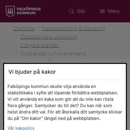
Sök
Meny
Startsida
/
Platsutveckling & planering
/
Stadskärnans utveckling
/
Tidigare etapper
/
Torghandel och evenemang
Vi bjuder på kakor
Torghandel och evenemang
Falköpings kommun skulle vilja använda en
statistikkaka i syfte att löpande förbättra webbplatsen.
Några av stadskärnans historiskt sett
Vi vill använda en kaka som gör att du inte kan rösta
viktigaste funktioner är handel, service
flera gånger. Samtycker du till det? Du kan när som
och evenemang. De tre torgen i
helst ändra ditt val. För att återkalla ditt samtycke klickar
du på ”Om kakor” längst ned på webbplatsen.
stadskärnan har olika storlek och
karaktär och kompletterar varandra.
Vår kakpolicy