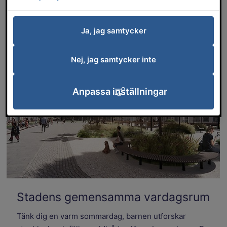
Stadskärnan ska vara ett besöksmål och en
plats där alla ska känna att det finns något
för just dem. Vi vill skapa möjligheter för fler
Ja, jag samtycker
uteserveringar, handel och evenemang. Det
säger Amelie Sandström, tillförordnad
Nej, jag samtycker inte
stadsbyggnadschef.
Anpassa inställningar
Stadens gemensamma vardagsrum
Tänk dig en varm sommardag, barnen utforskar