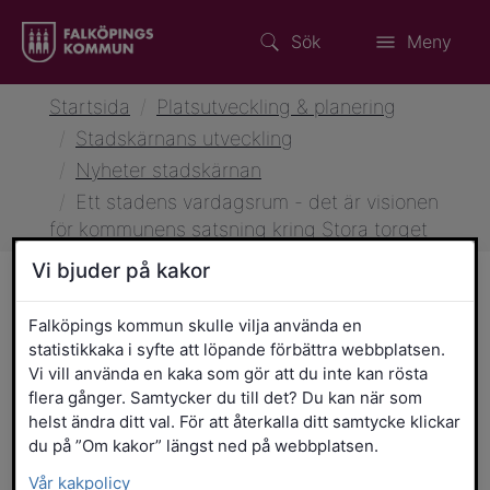
Sök
Meny
Startsida
/
Platsutveckling & planering
/
Stadskärnans utveckling
/
Nyheter stadskärnan
/
Ett stadens vardagsrum - det är visionen
för kommunens satsning kring Stora torget
Vi bjuder på kakor
Falköpings kommun skulle vilja använda en
29 oktober 2025 klockan 15:47
Stadskärnan
statistikkaka i syfte att löpande förbättra webbplatsen.
Ett stadens vardagsrum - det
Vi vill använda en kaka som gör att du inte kan rösta
är visionen för kommunens
flera gånger. Samtycker du till det? Du kan när som
helst ändra ditt val. För att återkalla ditt samtycke klickar
satsning kring Stora torget
du på ”Om kakor” längst ned på webbplatsen.
Vår kakpolicy