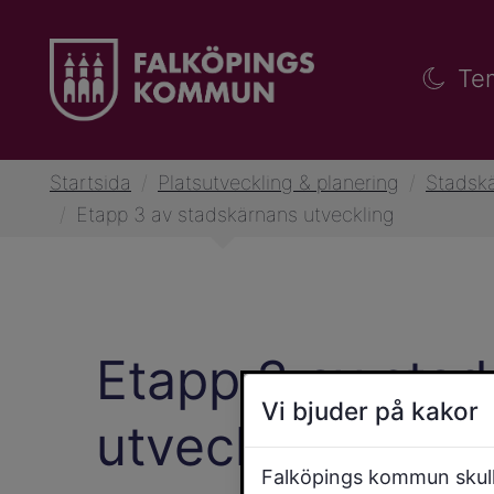
Te
Startsida
/
Platsutveckling & planering
/
Stadskä
/
Etapp 3 av stadskärnans utveckling
Etapp 3 av sta
Vi bjuder på kakor
utveckling
Falköpings kommun skulle