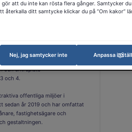
 gör att du inte kan rösta flera gånger. Samtycker du 
Stadskärnan är att koppla
 att återkalla ditt samtycke klickar du på ”Om kakor” l
 Olofs kyrka genom
 skapa fler mötesplatser i
Nej, jag samtycker inte
Anpassa instäl
ter ombyggnation av entréplats
an och entréplats
3 och 4.
aktiva offentliga miljöer i
tt sedan år 2019 och har omfattat
vånare, fastighetsägare och
ch gestaltningen.