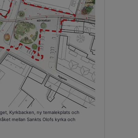
rget, Kyrkbacken, ny temalekplats och
råket mellan Sankts Olofs kyrka och