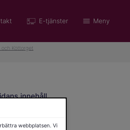
takt
E-tjänster
Meny
 och Köttorget
idans innehåll
örbättra webbplatsen. Vi