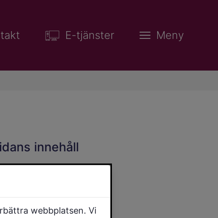
takt
E-tjänster
Meny
idans innehåll
örbättra webbplatsen. Vi