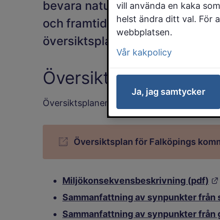
bevara naturområden och kultur
vill använda en kaka som
helst ändra ditt val. För
och framtidens falköpingsbor. Vi
webbplatsen.
översiktsplan. Planen finns att l
Vår kakpolicy
Översiktsplan och ti
Ja, jag samtycker
Översiktsplanen är digital och presenteras 
Översiktsplan för Falköpings ko
Miljökonsekvensbeskrivning (pdf)
Sammanfattning av synpunkter från 
Sammanfattning av synpunkter från 