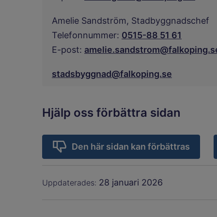
Amelie Sandström,
Stadbyggnadschef
Telefonnummer:
0515-88 51 61
E-post:
amelie.sandstrom@falkoping.s
stadsbyggnad@falkoping.se
Hjälp oss förbättra sidan
Den här sidan kan förbättras
28 januari 2026
Uppdaterades: