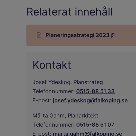
Relaterat innehåll
Planeringsstrategi 2023
Pdf, 300.3 kB.
Kontakt
Josef Ydeskog,
Planstrateg
Telefonnummer:
0515-88 51 33
E-post:
josef.ydeskog@falkoping.se
Märta Gahm,
Planarkitekt
Telefonnummer:
0515-88 51 07
E-post:
marta.gahm@falkoping.se