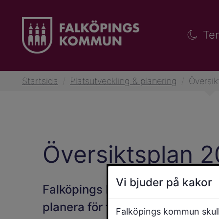
Te
Startsida
/
Platsutveckling & planering
/
Översik
Översiktsplan 
Vi bjuder på kakor
Falköpings kommun vill växa. De
planera för fler bostäder och för
Falköpings kommun skulle