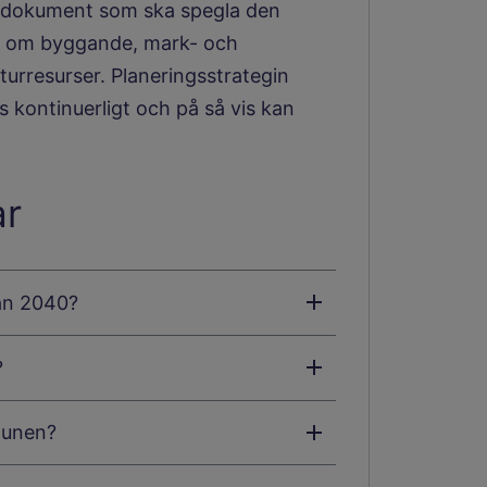
skt dokument som ska spegla den
ng om byggande, mark- och
urresurser. Planeringsstrategin
vs kontinuerligt och på så vis kan
ar
lan 2040?
?
munen?