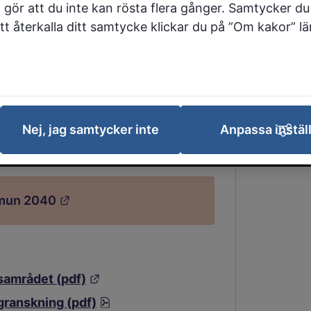
miljöer – både för dagens
 gör att du inte kan rösta flera gånger. Samtycker du 
 att återkalla ditt samtycke klickar du på ”Om kakor” l
 har tagit fram en
äsa i länk nedan.
llhörande dokument
Nej, jag samtycker inte
Anpassa instäl
i en karta.
Länk till annan webbplats.
mmun 2040
Länk till annan webbplats.
Länk till annan webbplats.
samrådet (pdf)
pdf, 486.4 kB.
granskning (pdf)