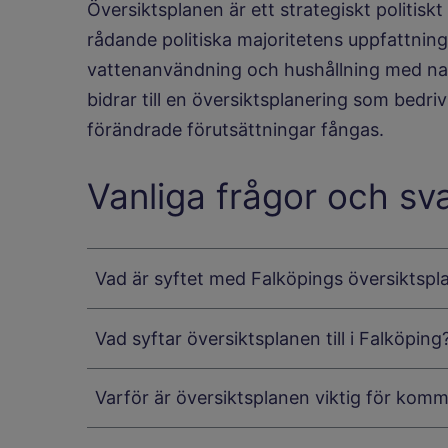
Översiktsplanen är ett strategiskt politi
rådande politiska majoritetens uppfattni
vattenanvändning och hushållning med nat
bidrar till en översiktsplanering som bedri
förändrade förutsättningar fångas.
Vanliga frågor och sv
Vad är syftet med Falköpings översiktsp
Vad syftar översiktsplanen till i Falköping
Varför är översiktsplanen viktig för kom