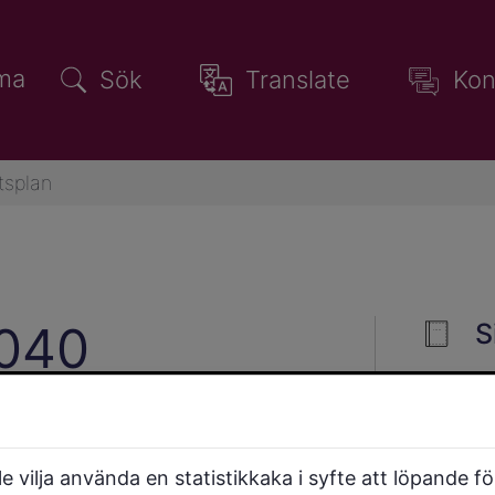
ma
Sök
Translate
Kon
tsplan
2040
S
t betyder att vi behöver
etag. Samtidigt vill vi
 vilja använda en statistikkaka i syfte att löpande f