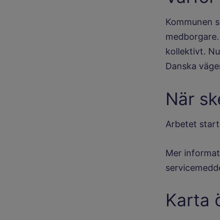
Kommunen ser 
medborgare. E
kollektivt. N
Danska väge
När sk
Arbetet star
Mer informat
servicemedd
Karta 