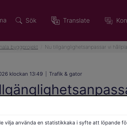
ma
Sök
Translate
Kon
ala byggprojekt
/
Nu tillgänglighetsanpassar vi hållp
2026 klockan 13:49
Trafik & gator
illgänglighetsanpassa
platsen Sjukhuset lä
anska vägen.
 vilja använda en statistikkaka i syfte att löpande f