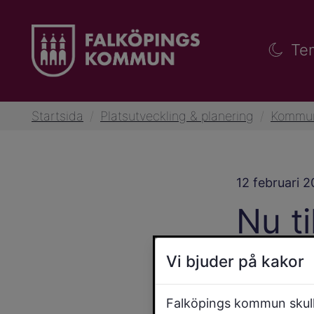
Te
Startsida
/
Platsutveckling & planering
/
Kommun
12 februari 
Nu t
håll
Vi bjuder på kakor
på D
Falköpings kommun skulle