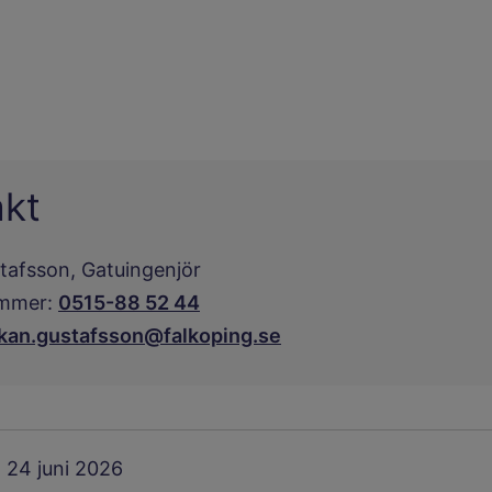
akt
tafsson,
Gatuingenjör
mmer:
0515-88 52 44
kan.gustafsson@falkoping.se
24 juni 2026
: