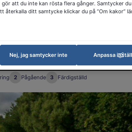
 gör att du inte kan rösta flera gånger. Samtycker du 
 att återkalla ditt samtycke klickar du på ”Om kakor” l
tart är till hösten 2026 startar arbetet
hållplatsen Sjukhuset läge B på Dansk
öka tillgängligheten för kollektivtrafikre
Nej, jag samtycker inte
Anpassa instäl
 processen
ring
2
Pågående
3
Färdigställd