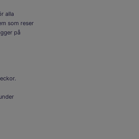
r alla
dem som reser
ligger på
veckor.
 under