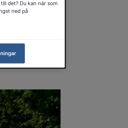
till det? Du kan när som
ängst ned på
 med att
a vägen i
senärer.
lningar