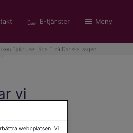
takt
E-tjänster
Meny
latsen Sjukhuset läga B på Danska vägen.
r vi
ga B
örbättra webbplatsen. Vi