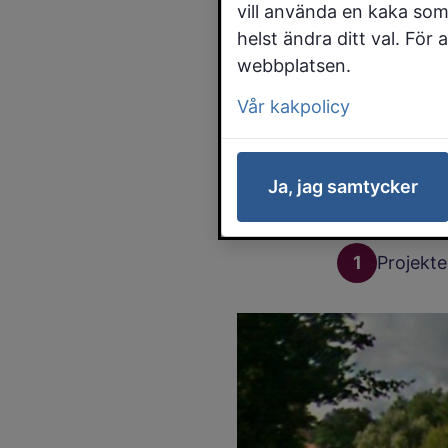
vill använda en kaka som
helst ändra ditt val. För
Planerad s
webbplatsen.
bygga om 
Vår kakpolicy
syfte att 
Ja, jag samtycker
Steg i
1
Projekte