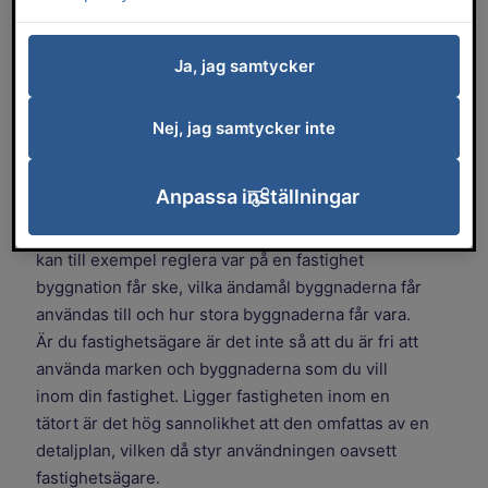
ändamål byggnaderna får användas till
och hur stora de får vara. På den här
Ja, jag samtycker
sidan berättar vi om hur arbetet med att
ta fram en detaljplan går till.
Nej, jag samtycker inte
Vad är en detaljplan?
Anpassa inställningar
En detaljplan är ett juridiskt bindande dokument
som styrs av plan- och bygglagen. Detaljplanen
kan till exempel reglera var på en fastighet
byggnation får ske, vilka ändamål byggnaderna får
användas till och hur stora byggnaderna får vara.
Är du fastighetsägare är det inte så att du är fri att
använda marken och byggnaderna som du vill
inom din fastighet. Ligger fastigheten inom en
tätort är det hög sannolikhet att den omfattas av en
detaljplan, vilken då styr användningen oavsett
fastighetsägare.