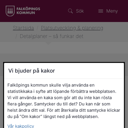
Sök
Meny
Startsida
/
Platsutveckling & planering
/
Detaljplaner – så funkar det
Sidans innehåll
Vi bjuder på kakor
Detaljplaner – så funkar det
Falköpings kommun skulle vilja använda en
statistikkaka i syfte att löpande förbättra webbplatsen.
Vi vill använda en kaka som gör att du inte kan rösta
Detaljplaner används för att bestämma
flera gånger. Samtycker du till det? Du kan när som
hur mark och vatten ska användas. I
helst ändra ditt val. För att återkalla ditt samtycke klickar
detaljplanen står det exempelvis var på
du på ”Om kakor” längst ned på webbplatsen.
en fastighet byggnation får ske, vilka
Vår kakpolicy