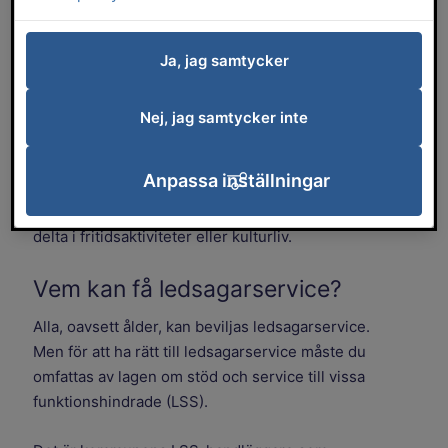
och kulturaktiviteter.
Ja, jag samtycker
Vad är syftet med
ledsagarservice?
Nej, jag samtycker inte
Syftet med ledsagarservice är att du ska ha
möjlighet att komma ut i samhället, samt skapa och
Anpassa inställningar
behålla kontakter med andra. Du kan få
ledsagarservice för att till exempel besöka vänner,
delta i fritidsaktiviteter eller kulturliv.
Vem kan få ledsagarservice?
Alla, oavsett ålder, kan beviljas ledsagarservice.
Men för att ha rätt till ledsagarservice måste du
omfattas av lagen om stöd och service till vissa
funktionshindrade (LSS).