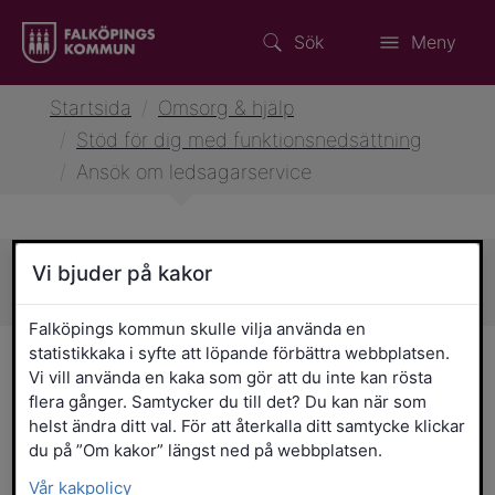
Sök
Meny
Startsida
/
Omsorg & hjälp
/
Stöd för dig med funktionsnedsättning
/
Ansök om ledsagarservice
Vi bjuder på kakor
Sidans innehåll
Falköpings kommun skulle vilja använda en
statistikkaka i syfte att löpande förbättra webbplatsen.
Ansök om ledsagarservice
Vi vill använda en kaka som gör att du inte kan rösta
flera gånger. Samtycker du till det? Du kan när som
Ledsagarservice ska underlätta för dig
helst ändra ditt val. För att återkalla ditt samtycke klickar
som på grund av funktionsnedsättning
du på ”Om kakor” längst ned på webbplatsen.
behöver hjälp för att kunna delta i fritids-
Vår kakpolicy