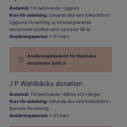
Ändamål:
Till behövande i Ugglum.
Krav för utdelning:
Sökande ska vara folkbokförd i
Ugglums församling, ej ha stadigvarande
ekonomiskt bistånd samt vara över 60 år.
Ansökningsperiod:
1–31 mars
Ansökningsblankett för Nylénska
pdf, 690.6 kB.
donationen (pdf)
J P Wahlbäcks donation
Ändamål:
Till behövande i Mårby och Hånger.
Krav för utdelning:
Sökande ska vara folkbokförd i
Bjurums församling.
Ansökningsperiod:
1–31 mars