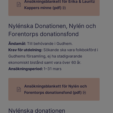
Ansökningsblankett för Erika & Lauritz
pdf, 690.6 kB.
Kappers minne (pdf)
Nylénska Donationen, Nylén och
Forentorps donationsfond
Ändamål:
Till behövande i Gudhem.
Krav för utdelning:
Sökande ska vara folkbokförd i
Gudhems församling, ej ha stadigvarande
ekonomiskt bistånd samt vara över 60 år.
Ansökningsperiod:
1–31 mars
Ansökningsblankett för Nylén och
pdf, 690.6 kB.
Forentorps donationsfond (pdf)
Nylénska donationen