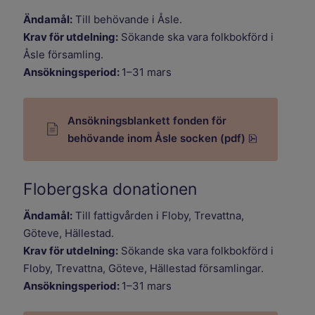
Ändamål:
Till behövande i Åsle.
Krav för utdelning:
Sökande ska vara folkbokförd i
Åsle församling.
Ansökningsperiod:
1–31 mars
Ansökningsblankett fonden för
pdf, 690.6 
behövande inom Åsle socken (pdf)
Flobergska donationen
Ändamål:
Till fattigvården i Floby, Trevattna,
Göteve, Hällestad.
Krav för utdelning:
Sökande ska vara folkbokförd i
Floby, Trevattna, Göteve, Hällestad församlingar.
Ansökningsperiod:
1–31 mars