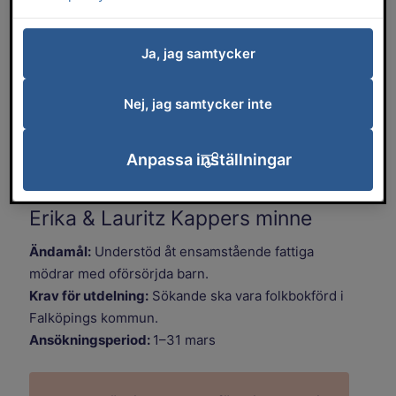
Har du behov av ekonomiskt stöd? På
den här sidan hittar du olika stiftelser och
Ja, jag samtycker
fonder som du kan söka pengar från.
Under varje fond finns
Nej, jag samtycker inte
ansökningsblankett att skriva ut. Tänk på
att fylla i alla fält på
Anpassa inställningar
ansökningsblanketten.
Erika & Lauritz Kappers minne
Ändamål:
Understöd åt ensamstående fattiga
mödrar med oförsörjda barn.
Krav för utdelning:
Sökande ska vara folkbokförd i
Falköpings kommun.
Ansökningsperiod:
1–31 mars