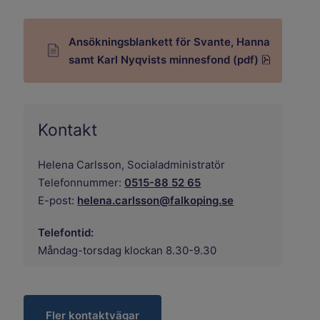
Ansökningsblankett för Svante, Hanna
pdf, 690.
samt Karl Nyqvists minnesfond (pdf)
Kontakt
Helena Carlsson,
Socialadministratör
Telefonnummer:
0515-88 52 65
E-post:
helena.carlsson@falkoping.se
Telefontid:
Måndag-torsdag klockan 8.30-9.30
Fler kontaktvägar