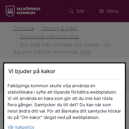
Sök
Meny
Startsida
/
Omsorg & hjälp
/
Ekonomisk hjälp och stöd
/
Sök stöd från stiftelser och fonder - för
dig som behöver ekonomisk hjälp
Vi bjuder på kakor
Sidans innehåll
Falköpings kommun skulle vilja använda en
statistikkaka i syfte att löpande förbättra webbplatsen.
Vi vill använda en kaka som gör att du inte kan rösta
Sök stöd från stiftelser och
flera gånger. Samtycker du till det? Du kan när som
helst ändra ditt val. För att återkalla ditt samtycke klickar
fonder - för dig som
du på ”Om kakor” längst ned på webbplatsen.
behöver ekonomisk hjälp
Vår kakpolicy