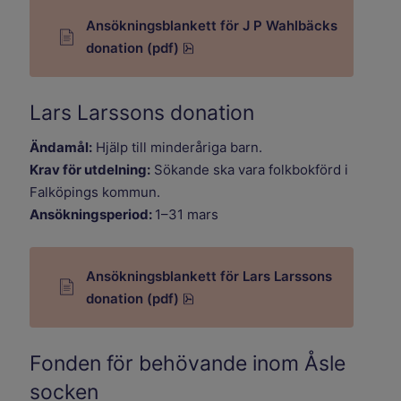
Ansökningsblankett för J P Wahlbäcks
pdf, 690.6 kB.
donation (pdf)
Lars Larssons donation
Ändamål:
Hjälp till minderåriga barn.
Krav för utdelning:
Sökande ska vara folkbokförd i
Falköpings kommun.
Ansökningsperiod:
1–31 mars
Ansökningsblankett för Lars Larssons
pdf, 690.6 kB.
donation (pdf)
Fonden för behövande inom Åsle
socken