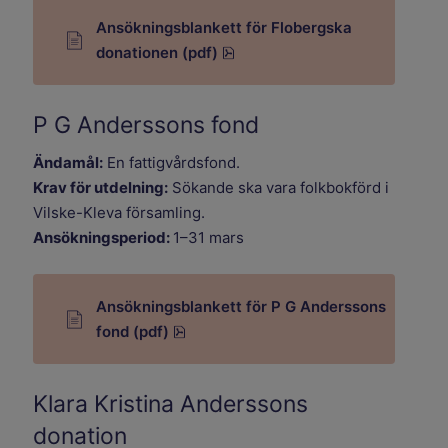
Ansökningsblankett för Flobergska
pdf, 690.6 kB.
donationen (pdf)
P G Anderssons fond
Ändamål:
En fattigvårdsfond.
Krav för utdelning:
Sökande ska vara folkbokförd i
Vilske-Kleva församling.
Ansökningsperiod:
1–31 mars
Ansökningsblankett för P G Anderssons
pdf, 690.6 kB.
fond (pdf)
Klara Kristina Anderssons
donation