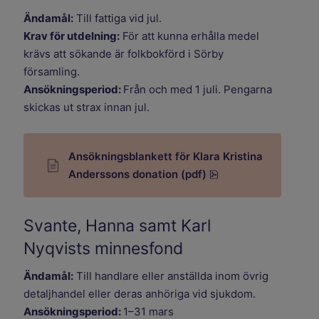
Ändamål:
Till fattiga vid jul.
Krav för utdelning:
För att kunna erhålla medel
krävs att sökande är folkbokförd i Sörby
församling.
Ansökningsperiod:
Från och med 1 juli. Pengarna
skickas ut strax innan jul.
Ansökningsblankett för Klara Kristina
pdf, 690.6 kB.
Anderssons donation (pdf)
Svante, Hanna samt Karl
Nyqvists minnesfond
Ändamål:
Till handlare eller anställda inom övrig
detaljhandel eller deras anhöriga vid sjukdom.
Ansökningsperiod:
1–31 mars