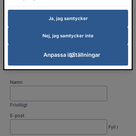
Vi strävar hela tiden efter att förbättra
Ja, jag samtycker
webbplatsens tillgänglighet.
Nej, jag samtycker inte
Om du upptäcker problem som inte är beskrivna i
tillgänglighetsredogörelsen
, eller om du anser att
vi inte uppfyller lagens krav, vänligen meddela oss
Anpassa inställningar
via formuläret nedan. Glöm inte att fylla i din e-
post om du vill få återkoppling.
Namn
Frivilligt
E-post
Fyll i