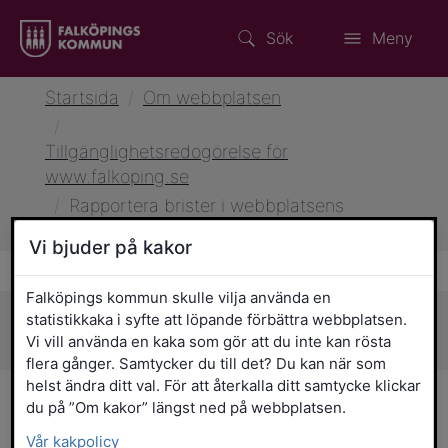
Sök
Meny
Startsida
/
Om webbplatsen
/
Tillgänglighetsredogörelse för
www.falkoping.se
/
Rapportera brister i webbplatsens
tillgänglighet
Vi bjuder på kakor
Falköpings kommun skulle vilja använda en
statistikkaka i syfte att löpande förbättra webbplatsen.
Sidans innehåll
Vi vill använda en kaka som gör att du inte kan rösta
flera gånger. Samtycker du till det? Du kan när som
helst ändra ditt val. För att återkalla ditt samtycke klickar
Rapportera brister i
du på ”Om kakor” längst ned på webbplatsen.
webbplatsens tillgänglighet
Vår kakpolicy