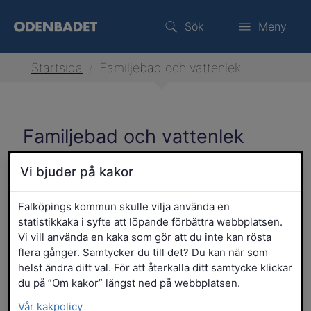
Sök
Meny
Startsida
/
Familjebad och vattenlek
Familjebad och vattenlek
Vi bjuder på kakor
Familjebad och vattenlek
Falköpings kommun skulle vilja använda en
inomhus
är sommarstängt
statistikkaka i syfte att löpande förbättra webbplatsen.
13 juni - 16 augusti
Vi vill använda en kaka som gör att du inte kan rösta
flera gånger. Samtycker du till det? Du kan när som
helst ändra ditt val. För att återkalla ditt samtycke klickar
du på ”Om kakor” längst ned på webbplatsen.
På Odenbadet finns alltid något att göra
Vår kakpolicy
för alla åldrar. Kom med din bebis, barn