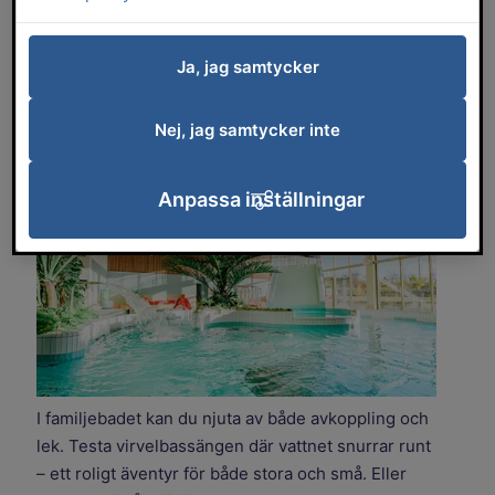
eller tonåring. Här finns virvelbassäng
med vattenpist, champagnezon,
Ja, jag samtycker
bubbelbänkar och rutschkana. Det finns
även en plaskbassäng för de minsta.
Nej, jag samtycker inte
Anpassa inställningar
I familjebadet kan du njuta av både avkoppling och
lek. Testa virvelbassängen där vattnet snurrar runt
– ett roligt äventyr för både stora och små. Eller