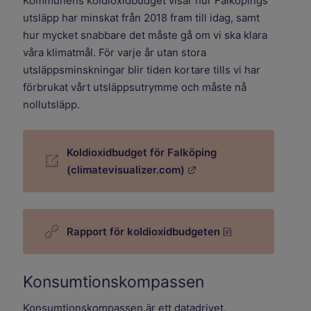
Kommunens koldioxidbudget visar hur Falköpings
utsläpp har minskat från 2018 fram till idag, samt
hur mycket snabbare det måste gå om vi ska klara
våra klimatmål. För varje år utan stora
utsläppsminskningar blir tiden kortare tills vi har
förbrukat vårt utsläppsutrymme och måste nå
nollutsläpp.
Koldioxidbudget för Falköping
Länk till annan webbpl
(climatevisualizer.com)
html, 5.3 MB.
Rapport för koldioxidbudgeten
Konsumtionskompassen
Konsumtionskompassen är ett datadrivet,