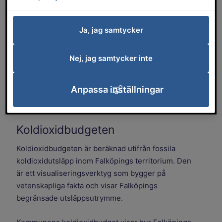
Falköping använder olika verktyg för att
mäta, beräkna och visualisera
Ja, jag samtycker
klimatpåverkan i vårt geografiska
område. Genom att samla in data och
Nej, jag samtycker inte
göra analyser stärker vi förmågan att
styra och följa upp klimatomställningen.
Vi behöver veta hur det går för att
Anpassa inställningar
motivera förändring.
Koldioxidbudgeten
Koldioxidbudgeten är beräknad utifrån fossila
koldioxidutsläpp inom Falköpings territorium. Den
är ett visualiseringsverktyg som bygger på
vetenskapliga fakta och visar Falköpings
begränsade utsläppsutrymme.