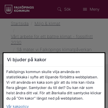
Sök
Meny
Startsida
/
Miljö & klimat
/
Vårt arbete för ett bättre klimat - fossilfritt
2030
/
Så mäter vi Falköpings klimatpåverkan
Vi bjuder på kakor
Falköpings kommun skulle vilja använda en
Sidans innehåll
statistikkaka i syfte att löpande förbättra webbplatsen.
Vi vill använda en kaka som gör att du inte kan rösta
flera gånger. Samtycker du till det? Du kan när som
Så mäter vi Falköpings
helst ändra ditt val. För att återkalla ditt samtycke klickar
du på ”Om kakor” längst ned på webbplatsen.
klimatpåverkan
Vår kakpolicy