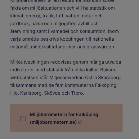
Miljöbarometern är en resurs för alla som söker
fakta om miljösituationen och vill ha statistik om
klimat, energi, trafik, luft, vatten, natur och
jordbruk, hälsa och miljögifter, avfall och
återvinning samt livsmedel och konsumtion. Inom
varje område beskrivs kopplingen till nationella
miljömål, miljökvalitetsnormer och gränsvärden.
Miljöutvecklingen redovisas genom många utvalda
indikatorer med statistik från olika källor. Bakom
webbplatsen står Miljösamverkan Östra Skaraborg
tillsammans med de fem kommunerna Falköping,
Hjo, Karlsborg, Skövde och Tibro.
Miljöbarometern för Falköping
Länk till annan webbplats
(miljobarometern.se)