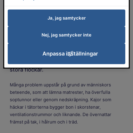
med fågelskrik och spillning på balkonger,
lekplatser och trottoarer.
Ja, jag samtycker
Tätorterna är en attraktiv miljö för kajor,
Nej, jag samtycker inte
med gott om mat från exempelvis åkrar,
sopor och fallfrukt. Kajorna trivs extra bra
i tätorterna, där det är ont om naturliga
Anpassa inställningar
fiender som rovfåglar, och de lever ofta i
stora flockar.
Många problem uppstår på grund av människors
beteende, som att lämna matrester, ha överfulla
soptunnor eller genom nedskräpning. Kajor som
häckar i tätorterna bygger bon i skorstenar,
ventilationstrummor och liknande. De övernattar
främst på tak, i hålrum och i träd.