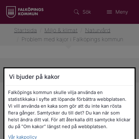
Sök
Meny
Startsida
/
Miljö & klimat
/
Naturvård
/
Problem med kajor i Falköpings kommun
Sidans innehåll
Vi bjuder på kakor
Problem med kajor i
Falköpings kommun skulle vilja använda en
statistikkaka i syfte att löpande förbättra webbplatsen.
Falköpings kommun
Vi vill använda en kaka som gör att du inte kan rösta
flera gånger. Samtycker du till det? Du kan när som
helst ändra ditt val. För att återkalla ditt samtycke klickar
I Falköpings tätorter finns periodvis
du på ”Om kakor” längst ned på webbplatsen.
många fåglar, särskilt kajor. Invånare och
fastighetsägare kan uppleva problem
Vår kakpolicy