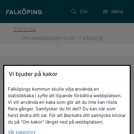
Sök
Meny
Startsida
/
Om webbplatsen Livet i Falköping
Sidans innehåll
Vi bjuder på kakor
Om webbplatsen Livet i
Falköpings kommun skulle vilja använda en
statistikkaka i syfte att löpande förbättra webbplatsen.
Falköping
Vi vill använda en kaka som gör att du inte kan rösta
flera gånger. Samtycker du till det? Du kan när som
helst ändra ditt val. För att återkalla ditt samtycke klickar
Den här webbplatsen är en del av
du på ”Om kakor” längst ned på webbplatsen.
Falköpings kommuns webbplats. Syftet
med kommunens webbplats är att ge
Vår kakpolicy