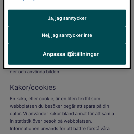
service, stödja demokratin och
marknadsföra Falköpings kommun.
Ja, jag samtycker
Bilder
Nej, jag samtycker inte
Falköpings kommun äger rätten till de flesta bilder
och grafik på webbplatsen. Du får inte använda
Anpassa inställningar
dem utan tillstånd från oss. Undantag görs endast
om det tydligt framgår att det är tillåtet att ladda
ner och använda bilden.
Kakor/cookies
En kaka, eller cookie, är en liten textfil som
webbplatsen du besöker begär att spara på din
dator. Vi använder kakor bland annat för att samla
in statistik över besök på webbplatsen.
Informationen används för att bättre förstå våra