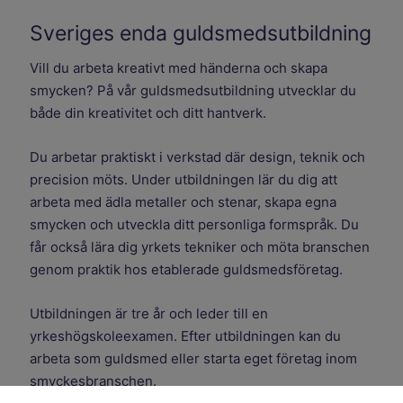
Sveriges enda guldsmedsutbildning
Vill du arbeta kreativt med händerna och skapa
smycken? På vår guldsmedsutbildning utvecklar du
både din kreativitet och ditt hantverk.
Du arbetar praktiskt i verkstad där design, teknik och
precision möts. Under utbildningen lär du dig att
arbeta med ädla metaller och stenar, skapa egna
smycken och utveckla ditt personliga formspråk. Du
får också lära dig yrkets tekniker och möta branschen
genom praktik hos etablerade guldsmedsföretag.
Utbildningen är tre år och leder till en
yrkeshögskoleexamen. Efter utbildningen kan du
arbeta som guldsmed eller starta eget företag inom
smyckesbranschen.