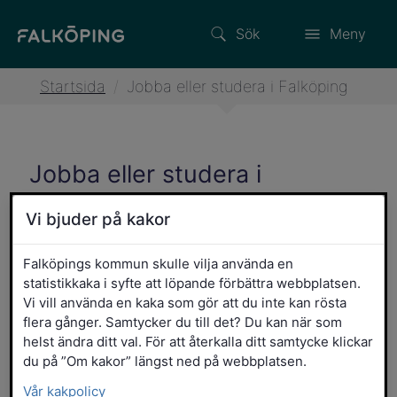
Sök
Meny
Startsida
/
Jobba eller studera i Falköping
Jobba eller studera i
Falköping
Vi bjuder på kakor
I Falköping utbildar vi morgondagens
Falköpings kommun skulle vilja använda en
guldsmeder och framtidens
statistikkaka i syfte att löpande förbättra webbplatsen.
volleybollstjärnor. Snabbfotade småföretag
Vi vill använda en kaka som gör att du inte kan rösta
möter globala storspelare i ett näringsliv
flera gånger. Samtycker du till det? Du kan när som
helst ändra ditt val. För att återkalla ditt samtycke klickar
som rymmer både tradition och innovation.
du på ”Om kakor” längst ned på webbplatsen.
Falköping ligger strategiskt till med snabba
Vår kakpolicy