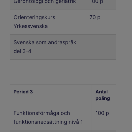
Gerontologi och geriatrik
100 p
Orienteringskurs
70 p
Yrkessvenska
Svenska som andraspråk
del 3-4
Period 3
Antal
poäng
Funktionsförmåga och
100 p
funktionsnedsättning nivå 1