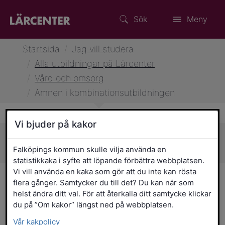
Sök
Meny
Startsida
/
Jag vill studera
/
Alla utbildningar på Lärcenter
/
Vård och omsorg
/
Ämnen i kombinationsutbildningen
Vi bjuder på kakor
Sidans innehåll
Falköpings kommun skulle vilja använda en
statistikkaka i syfte att löpande förbättra webbplatsen.
Vi vill använda en kaka som gör att du inte kan rösta
Ämnen i
flera gånger. Samtycker du till det? Du kan när som
helst ändra ditt val. För att återkalla ditt samtycke klickar
kombinationsutbildningen
du på ”Om kakor” längst ned på webbplatsen.
Vår kakpolicy