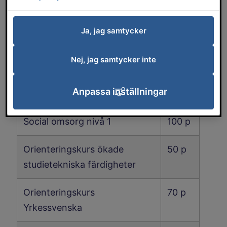
Period 1
Antal
Ja, jag samtycker
poäng
Nej, jag samtycker inte
Anatomi och fysiologi nivå 1
50 p
Anpassa inställningar
Omvårdnad nivå 1
100 p
Social omsorg nivå 1
100 p
Orienteringskurs ökade
50 p
studietekniska färdigheter
Orienteringskurs
70 p
Yrkessvenska