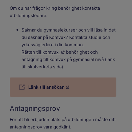
Om du har frågor kring behörighet kontakta
utbildningsledare.
Saknar du gymnasiekurser och vill läsa in det
du saknar på Komvux? Kontakta studie och
yrkesvägledare i din kommun.
Länk till annan webbplats.
Rätten till komvux
behörighet och
antagning till komvux på gymnasial nivå (länk
till skolverkets sida)
Länk till annan webbplats.
Länk till ansökan
Antagningsprov
För att bli erbjuden plats på utbildningen måste ditt
antagningsprov vara godkänt.