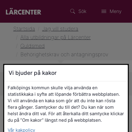
Sök
Meny
Startsida
/
Jag vill studera
/
Alla utbildningar på Lärcenter
/
Guldsmed
/
Behörighetskrav och antagningsprov
Vi bjuder på kakor
Sidans innehåll
Falköpings kommun skulle vilja använda en
statistikkaka i syfte att löpande förbättra webbplatsen.
Vi vill använda en kaka som gör att du inte kan rösta
Behörighetskrav och
flera gånger. Samtycker du till det? Du kan när som
helst ändra ditt val. För att återkalla ditt samtycke klickar
antagningsprov
du på ”Om kakor” längst ned på webbplatsen.
Vår kakpolicy
För att söka till utbildningen krävs