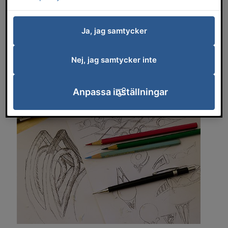
grundläggande behörighet, vilket innebär
en gymnasieexamen eller motsvarande
Ja, jag samtycker
kunskaper och ett godkänt
antagningsprov. Inga förkunskaper i
Nej, jag samtycker inte
guldsmide behövs. Antagningsprovet
testar din formkänsla, tekniska förståelse
Anpassa inställningar
och problemlösningsförmåga.