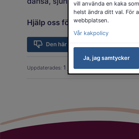
dansa, sjunga, spela, skapa oc
vill använda en kaka som
helst ändra ditt val. För
webbplatsen.
Hjälp oss förbättra sidan
Vår kakpolicy
Den här sidan kan förbättras
Ja, jag samtycker
1 juni 2026
Uppdaterades: