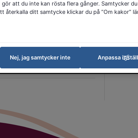
h dramatisera.
 gör att du inte kan rösta flera gånger. Samtycker du 
 att återkalla ditt samtycke klickar du på ”Om kakor” l
Den här sidan är bra
Nej, jag samtycker inte
Anpassa instäl
Skriv ut