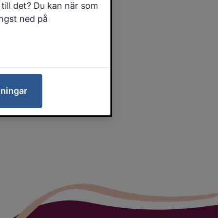
till det? Du kan när som
ängst ned på
lningar