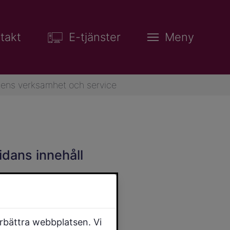
takt
E-tjänster
Meny
ns verksamhet och service
idans innehåll
örbättra webbplatsen. Vi