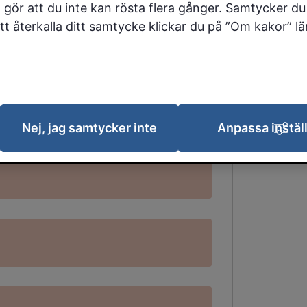
 gör att du inte kan rösta flera gånger. Samtycker du 
 att återkalla ditt samtycke klickar du på ”Om kakor” l
 en synpunkt
till oss om
 ett klagomål eller ge beröm.
ga miljö som behöver
Nej, jag samtycker inte
Anpassa instäl