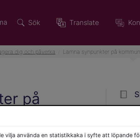
ma
Sök
Translate
Kon
gera dig och påverka
/
Lämna synpunkter på kommune
er på
S
ksamhet och
 vilja använda en statistikkaka i syfte att löpande f