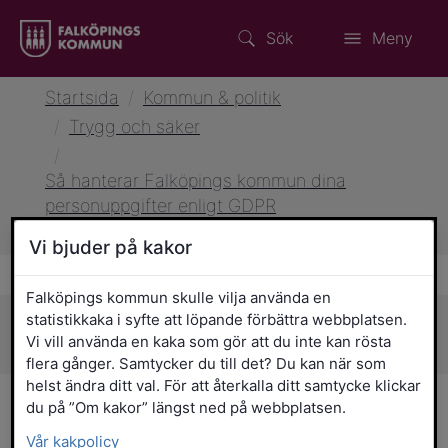
Sök
Meny
Startsida
/
Kommun & politik
/
Trygg och säker
/
Så hanterar Falköpings kommun dina
personuppgifter enligt GDPR
/
Hantering av personuppgifter i Actor
Vi bjuder på kakor
Falköpings kommun skulle vilja använda en
statistikkaka i syfte att löpande förbättra webbplatsen.
Sidans innehåll
Vi vill använda en kaka som gör att du inte kan rösta
flera gånger. Samtycker du till det? Du kan när som
helst ändra ditt val. För att återkalla ditt samtycke klickar
Hantering av
du på ”Om kakor” längst ned på webbplatsen.
Vår kakpolicy