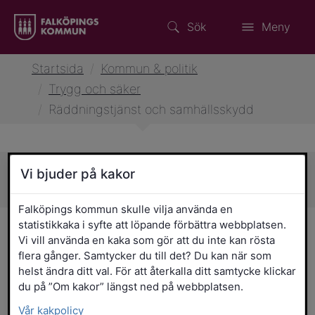
Sök
Meny
Startsida
/
Kommun & politik
/
Trygg och säker
/
Räddningstjänst och samhällsskydd
Vi bjuder på kakor
Sidans innehåll
Falköpings kommun skulle vilja använda en
statistikkaka i syfte att löpande förbättra webbplatsen.
Räddningstjänst och
Vi vill använda en kaka som gör att du inte kan rösta
samhällsskydd
flera gånger. Samtycker du till det? Du kan när som
helst ändra ditt val. För att återkalla ditt samtycke klickar
du på ”Om kakor” längst ned på webbplatsen.
Falköpings kommun har en gemensam
Vår kakpolicy
räddningstjänst med tre andra