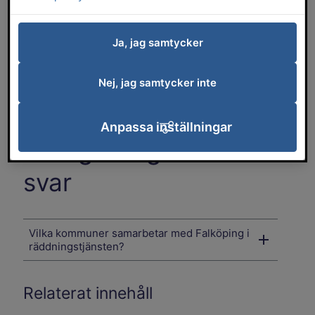
kommuner:
Samhällsskydd Mellersta
Skaraborg
.
Ja, jag samtycker
På deras webbplats finns information kring
Nej, jag samtycker inte
brandsäkerhet för privatpersoner och företag,
sotning, eldning utomhus och mycket annat.
Anpassa inställningar
Vanliga frågor och
svar
Vilka kommuner samarbetar med Falköping i
räddningstjänsten?
Relaterat innehåll