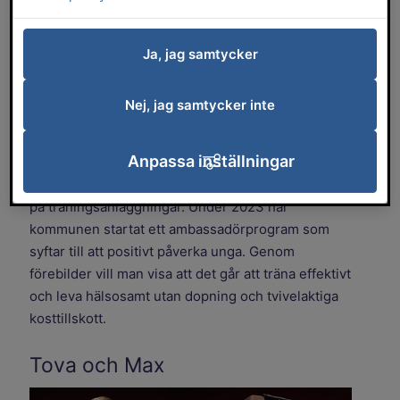
steroider och andra dopningsmedel på
träningsanläggningar. Målet är att arbeta
Ja, jag samtycker
förebyggande genom utbildning, tydliga
regler och samarbete med andra, samt
Nej, jag samtycker inte
regelbunden kontroll av verksamheten.
Anpassa inställningar
Falköpings kommun arbetar sedan 2020 för att
minska användning och tillgång till dopningsmedel
på träningsanläggningar. Under 2023 har
kommunen startat ett ambassadörprogram som
syftar till att positivt påverka unga. Genom
förebilder vill man visa att det går att träna effektivt
och leva hälsosamt utan dopning och tvivelaktiga
kosttillskott.
Tova och Max