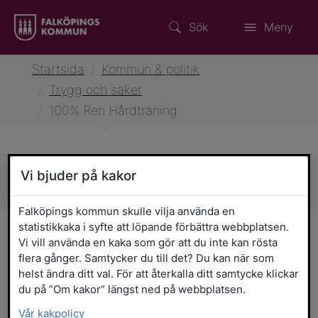
Sök
Meny
Startsida
/
Kommun & politik
/
Trygg och säker
/
100% Ren Hårdträning
Vi bjuder på kakor
Sidans innehåll
Falköpings kommun skulle vilja använda en
statistikkaka i syfte att löpande förbättra webbplatsen.
100% Ren Hårdträning –
Vi vill använda en kaka som gör att du inte kan rösta
Initiativ mot dopning
flera gånger. Samtycker du till det? Du kan när som
helst ändra ditt val. För att återkalla ditt samtycke klickar
du på ”Om kakor” längst ned på webbplatsen.
100% Ren Hårdträning är ett program för
Vår kakpolicy
att stoppa användningen av anabola