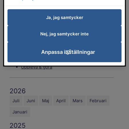
Jobb & företagande
Kommun & service
Miljö, klimat & energi
Ja, jag samtycker
Omsorg & hjälp
Platsutveckling & planering
Nej, jag samtycker inte
Politik
Trafik & gator
Anpassa inställningar
Trygg & säker
Uppleva & göra
2026
Juli
Juni
Maj
April
Mars
Februari
Januari
2025