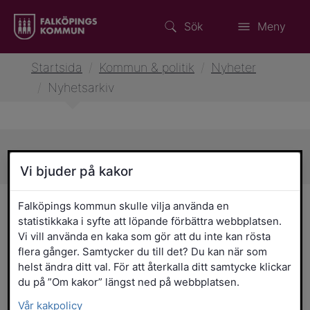
Sök
Meny
Startsida
/
Kommun & politik
/
Nyheter
/
Nyhetsarkiv
Sidans innehåll
Vi bjuder på kakor
Nyhetsarkiv
Falköpings kommun skulle vilja använda en
statistikkaka i syfte att löpande förbättra webbplatsen.
Vi vill använda en kaka som gör att du inte kan rösta
Välj nyhetskategori
flera gånger. Samtycker du till det? Du kan när som
helst ändra ditt val. För att återkalla ditt samtycke klickar
Bygga & bo
du på ”Om kakor” längst ned på webbplatsen.
Förskola, skola och utbildning
Vår kakpolicy