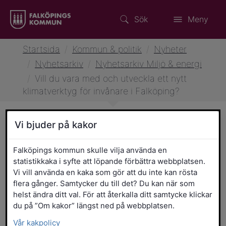
Sök
Meny
Startsida
/
Kommun & politik
/
Nyheter
/
Nyhetsarkiv
/
Nyhetsarkiv Miljö & energi
/
Vill du vara med och utveckla ett nytt
klimatverktyg för invånare i Falköping?
Vi bjuder på kakor
24 mars 2026 klockan 13:03
Miljö, klimat & energi
Vill du vara med och utveckla
Falköpings kommun skulle vilja använda en
statistikkaka i syfte att löpande förbättra webbplatsen.
ett nytt klimatverktyg för
Vi vill använda en kaka som gör att du inte kan rösta
flera gånger. Samtycker du till det? Du kan när som
invånare i Falköping?
helst ändra ditt val. För att återkalla ditt samtycke klickar
du på ”Om kakor” längst ned på webbplatsen.
Nu söker Falköpings kommun testpersoner
Vår kakpolicy