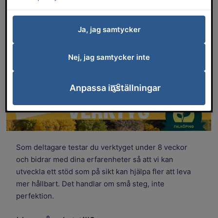
till UTurn – ett nytt digitalt klimatverktyg
som hjälper invånare att utforska och testa
hållbara vanor i vardagen.
Ja, jag samtycker
Nej, jag samtycker inte
Anpassa inställningar
Som deltagare testar du verktyget under 8 veckor
och bidrar med dina erfarenheter så att vi kan
utveckla ett stöd som på sikt kan hjälpa fler att leva
mer hållbart. Det handlar om små steg, inte
perfektion.