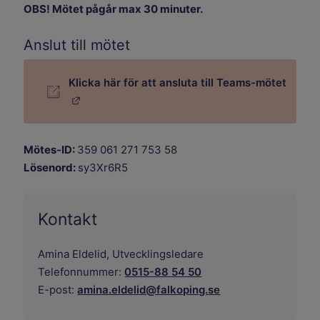
OBS! Mötet pågår max 30 minuter.
Anslut till mötet
Klicka här för att ansluta till Teams-mötet
Länk till annan webbplats.
Mötes-ID:
359 061 271 753 58
Lösenord:
sy3Xr6R5
Kontakt
Amina Eldelid,
Utvecklingsledare
Telefonnummer:
0515-88 54 50
E-post:
amina.eldelid@falkoping.se