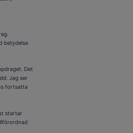
rag.
d betydelse
uppdraget. Det
dd. Jag ser
s fortsatta
t startar
llförordnad