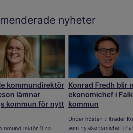
menderade nyheter
de kommundirektör
Konrad Fredh blir 
eson lämnar
ekonomichef i Fal
gs kommun för nytt
kommun
Under hösten tillträder K
som ny ekonomichef i Fa
kommundirektör Dina