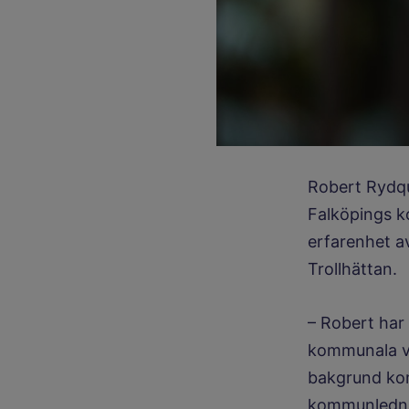
Robert Rydqu
Falköpings ko
erfarenhet av
Trollhättan.
– Robert har
kommunala ve
bakgrund kom
kommunlednin