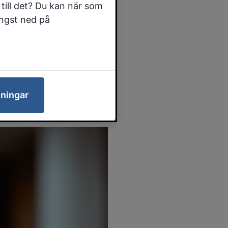
till det? Du kan när som
ängst ned på
ktör och
ings
ar sin
lningar