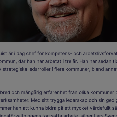
ist är i dag chef för kompetens- och arbetslivsförval
mmun, där han har arbetat i tre år. Han har sedan ti
 strategiska ledarroller i flera kommuner, bland annat
 bred och mångårig erfarenhet från olika kommuner 
rksamheter. Med sitt trygga ledarskap och sin gedi
mer han att kunna bidra på ett mycket värdefullt sät
gsförvaltningens fortsatta arbete, säger Lars Sven