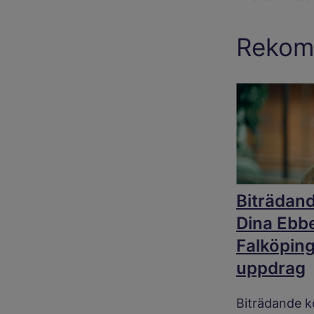
Rekom
Biträdan
Dina Ebb
Falköpin
uppdrag
Biträdande 