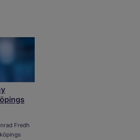
ny
köpings
onrad Fredh
lköpings