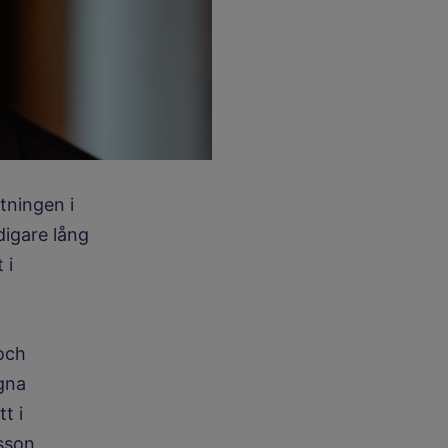
tningen i
digare lång
 i
och
gna
t i
sson,