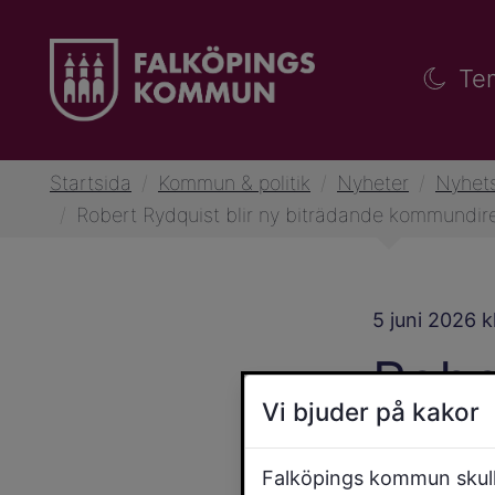
Te
Startsida
/
Kommun & politik
/
Nyheter
/
Nyhets
/
Robert Rydquist blir ny biträdande kommundir
5 juni 2026 
Robe
Vi bjuder på kakor
bitr
Falköpings kommun skulle