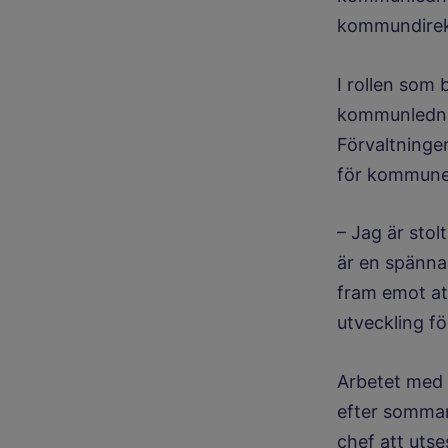
kommundirek
I rollen som
kommunlednin
Förvaltninge
för kommunen
– Jag är stol
är en spänna
fram emot at
utveckling f
Arbetet med a
efter sommare
chef att utse