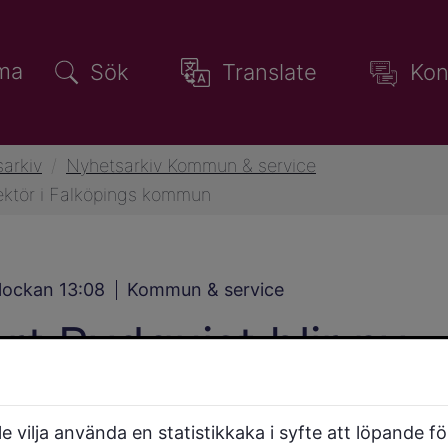
ma
Sök
Translate
Kon
arkiv
/
Nyhetsarkiv Kommun & service
ektör i Falköpings kommun
klockan 13:08
Kommun & service
rt Rydquist blir ny
ädande kommundirekt
 vilja använda en statistikkaka i syfte att löpande f