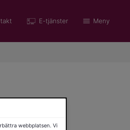
takt
E-tjänster
Meny
ör i
örbättra webbplatsen. Vi