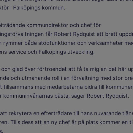
tör i Falköpings kommun.
 biträdande kommundirektör och chef för
gsförvaltningen får Robert Rydquist ett brett uppd
n rymmer både stödfunktioner och verksamheter me
s service och Falköpings utveckling.
t och glad över förtroendet att få ta mig an det här 
nde och utmanande roll i en förvaltning med stor bre
t tillsammans med medarbetarna bidra till kommunen
ör kommuninvånarnas bästa, säger Robert Rydquist.
tt rekrytera en efterträdare till hans nuvarande tjäns
n. Tills dess att en ny chef är på plats kommer en ti
s.