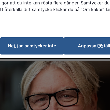
öpings kommun
 gör att du inte kan rösta flera gånger. Samtycker du 
 att återkalla ditt samtycke klickar du på ”Om kakor” l
ydquist blir ny biträdande kommundire
 kommunledningsförvaltningen i Falköp
Han efterträder Dina Ebbeson och börj
Nej, jag samtycker inte
Anpassa instäl
t den 10 augusti.