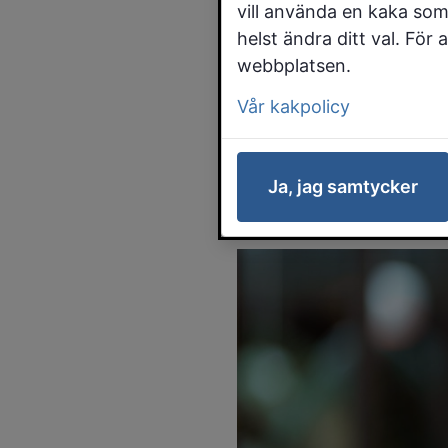
Falk
vill använda en kaka som
helst ändra ditt val. För
webbplatsen.
Robert R
Vår kakpolicy
chef för
kommun. 
Ja, jag samtycker
nya tjäns