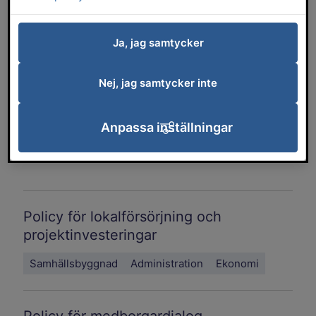
Typ av styrdokument
Ja, jag samtycker
Förvaltning
Nej, jag samtycker inte
Ämnesområde
Anpassa inställningar
Policy för lokalförsörjning och
projektinvesteringar
Samhällsbyggnad
Administration
Ekonomi
Policy för medborgardialog