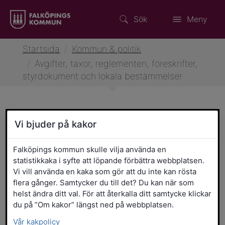
Sök
Meny
Startsida
/
Kommun & politik
/
Avgifter, taxor, reglementen, föreskrifter,
styrdokument och lokala bestämmelser
Avgifter, taxor, reglementen,
Vi bjuder på kakor
föreskrifter, styrdokument
Falköpings kommun skulle vilja använda en
och lokala bestämmelser
statistikkaka i syfte att löpande förbättra webbplatsen.
Vi vill använda en kaka som gör att du inte kan rösta
flera gånger. Samtycker du till det? Du kan när som
Filtrera resultatet
Det här formuläret postas automatiskt
Sökord
helst ändra ditt val. För att återkalla ditt samtycke klickar
du på ”Om kakor” längst ned på webbplatsen.
Vår kakpolicy