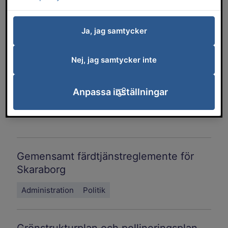
Typ av styrdokument
Ja, jag samtycker
Förvaltning
Nej, jag samtycker inte
Ämnesområde
Anpassa inställningar
Gemensamt färdtjänstreglemente för
Skaraborg
Administration
Politik
Grönstrukturplan och pollineringsplan