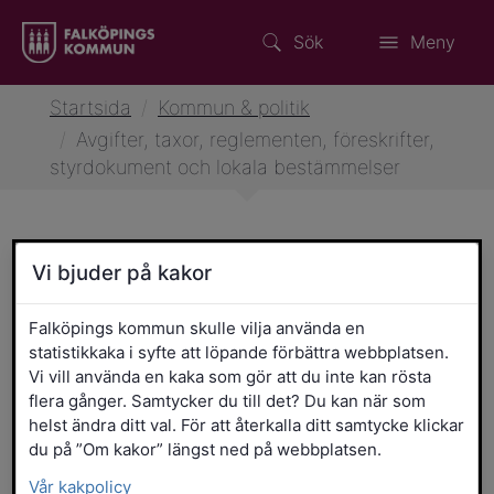
Sök
Meny
Startsida
/
Kommun & politik
/
Avgifter, taxor, reglementen, föreskrifter,
styrdokument och lokala bestämmelser
Avgifter, taxor, reglementen,
Vi bjuder på kakor
föreskrifter, styrdokument
Falköpings kommun skulle vilja använda en
och lokala bestämmelser
statistikkaka i syfte att löpande förbättra webbplatsen.
Vi vill använda en kaka som gör att du inte kan rösta
flera gånger. Samtycker du till det? Du kan när som
Filtrera resultatet
Det här formuläret postas automatiskt
Sökord
helst ändra ditt val. För att återkalla ditt samtycke klickar
du på ”Om kakor” längst ned på webbplatsen.
Vår kakpolicy