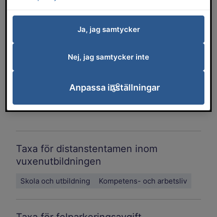
Typ av styrdokument
Ja, jag samtycker
Förvaltning
Nej, jag samtycker inte
Ämnesområde
Anpassa inställningar
Taxa för distanstentamen inom
vuxenutbildningen
Skola och utbildning
Kompetens- och arbetsliv
Taxa för felparkeringsavgift