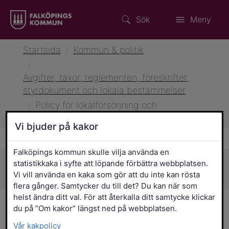
Sök
Meny
Startsida
/
Kommun & politik
/
Avgifter, taxor, reglementen, föreskrifter,
styrdokument och lokala bestämmelser
/
Policy för lokalförsörjning och
projektinvesteringar
Vi bjuder på kakor
Falköpings kommun skulle vilja använda en
statistikkaka i syfte att löpande förbättra webbplatsen.
Sidans innehåll
Vi vill använda en kaka som gör att du inte kan rösta
flera gånger. Samtycker du till det? Du kan när som
helst ändra ditt val. För att återkalla ditt samtycke klickar
Policy för lokalförsörjning
du på ”Om kakor” längst ned på webbplatsen.
och projektinvesteringar
Vår kakpolicy