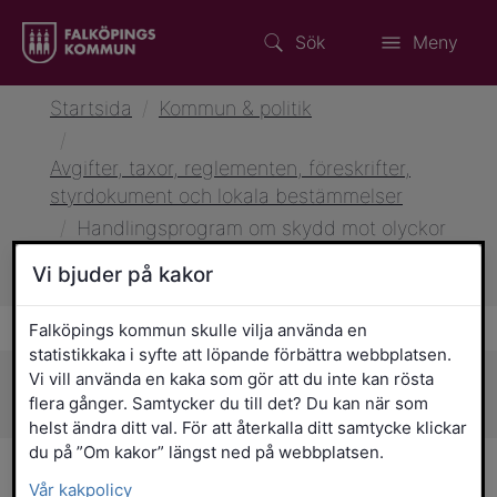
Sök
Meny
Startsida
/
Kommun & politik
/
Avgifter, taxor, reglementen, föreskrifter,
styrdokument och lokala bestämmelser
/
Handlingsprogram om skydd mot olyckor
för Falköpings, Götenes, Skaras och
Vi bjuder på kakor
Tidaholms kommuner
Falköpings kommun skulle vilja använda en
statistikkaka i syfte att löpande förbättra webbplatsen.
Vi vill använda en kaka som gör att du inte kan rösta
Sidans innehåll
flera gånger. Samtycker du till det? Du kan när som
helst ändra ditt val. För att återkalla ditt samtycke klickar
du på ”Om kakor” längst ned på webbplatsen.
Handlingsprogram om
Vår kakpolicy