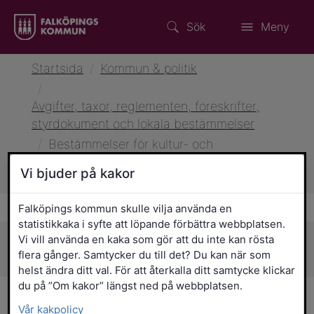
Sök
Meny
Startsida
/
Kommun & politik
/
Avgifter, taxor, reglementen, föreskrifter,
styrdokument och lokala bestämmelser
/
Bestämmelser för kultur- och
fritidsnämndens föreningsledarpris,
Vi bjuder på kakor
kulturpris och idrottspris
Falköpings kommun skulle vilja använda en
statistikkaka i syfte att löpande förbättra webbplatsen.
Vi vill använda en kaka som gör att du inte kan rösta
Sidans innehåll
flera gånger. Samtycker du till det? Du kan när som
helst ändra ditt val. För att återkalla ditt samtycke klickar
du på ”Om kakor” längst ned på webbplatsen.
Bestämmelser för kultur-
Vår kakpolicy