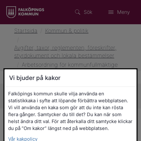
Sök
Meny
Startsida
/
Kommun & politik
/
Avgifter, taxor, reglementen, föreskrifter,
styrdokument och lokala bestämmelser
/
Arbetsordning för kommunfullmäktige
Vi bjuder på kakor
Falköpings kommun skulle vilja använda en
Sidans innehåll
statistikkaka i syfte att löpande förbättra webbplatsen.
Vi vill använda en kaka som gör att du inte kan rösta
flera gånger. Samtycker du till det? Du kan när som
Arbetsordning för
helst ändra ditt val. För att återkalla ditt samtycke klickar
du på ”Om kakor” längst ned på webbplatsen.
kommunfullmäktige
Vår kakpolicy