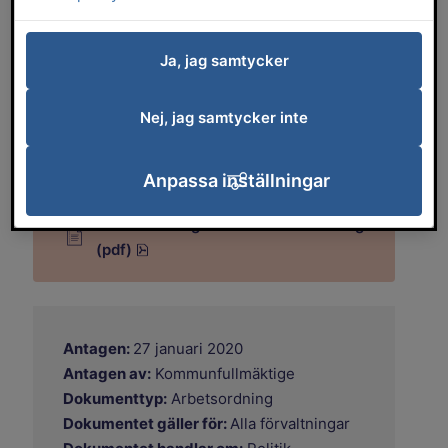
Arbetsordning för kommunfullmäktige i
Falköpings kommun.
Ja, jag samtycker
Utöver det som föreskrivs om
kommunfullmäktige i lag eller annan
Nej, jag samtycker inte
författning gäller bestämmelserna i
denna arbetsordning.
Anpassa inställningar
Arbetsordning för kommunfullmäktige
pdf, 633.7 kB.
(pdf)
Antagen:
27 januari 2020
Antagen av:
Kommunfullmäktige
Dokumenttyp:
Arbetsordning
Dokumentet gäller för:
Alla förvaltningar