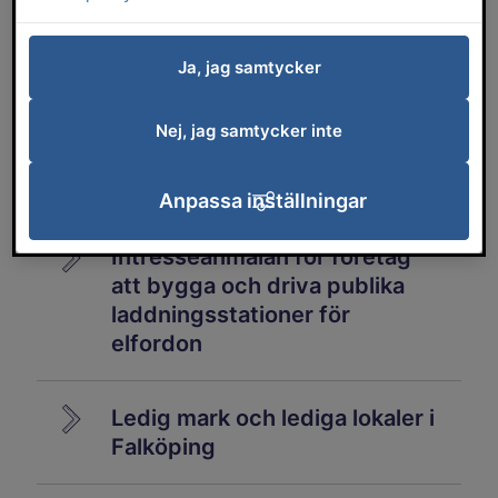
Funderar du på att starta
Ja, jag samtycker
företag? Få hjälp och
rådgivning
Nej, jag samtycker inte
Företagsregister
Anpassa inställningar
Intresseanmälan för företag
att bygga och driva publika
laddningsstationer för
elfordon
Ledig mark och lediga lokaler i
Falköping