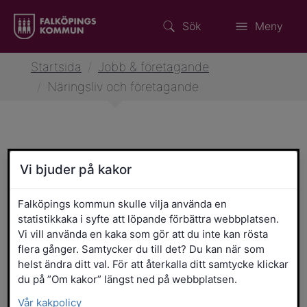
Sök
Meny
Startsida
/
Jobb & företagande
/
Näringsliv och företagande
Näringsliv och företagande
Vi bjuder på kakor
Falköpings kommun skulle vilja använda en
Affärscoachning inom it, spel
statistikkaka i syfte att löpande förbättra webbplatsen.
och smart industri
Vi vill använda en kaka som gör att du inte kan rösta
flera gånger. Samtycker du till det? Du kan när som
helst ändra ditt val. För att återkalla ditt samtycke klickar
Falköpings kommun stöttar
du på ”Om kakor” längst ned på webbplatsen.
och utvecklar näringslivet
Vår kakpolicy