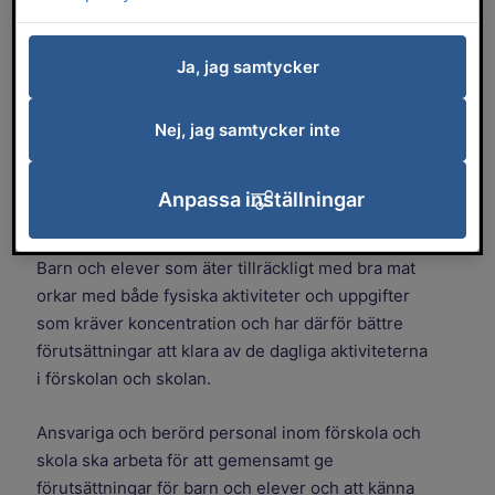
serveras i kommunen är komponerade
för att främja både hälsa och miljö.
Ja, jag samtycker
Veckans matsedlar för förskola och
Nej, jag samtycker inte
skola
Anpassa inställningar
Bra matvanor är en förutsättning för att må bra,
växa, utvecklas, leka, röra på sig och gå i skolan.
Barn och elever som äter tillräckligt med bra mat
orkar med både fysiska aktiviteter och uppgifter
som kräver koncentration och har därför bättre
förutsättningar att klara av de dagliga aktiviteterna
i förskolan och skolan.
Ansvariga och berörd personal inom förskola och
skola ska arbeta för att gemensamt ge
förutsättningar för barn och elever och att känna