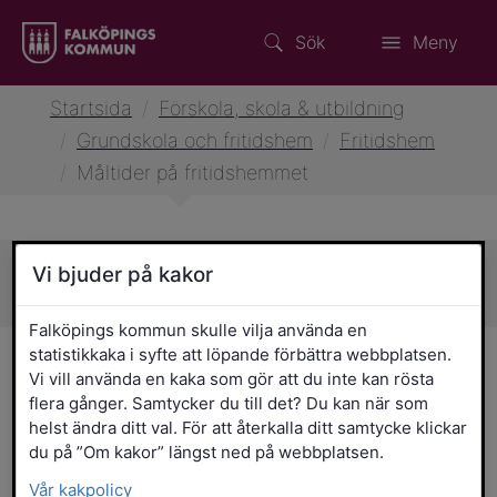
Sök
Meny
Startsida
/
Förskola, skola & utbildning
/
Grundskola och fritidshem
/
Fritidshem
/
Måltider på fritidshemmet
Vi bjuder på kakor
Sidans innehåll
Falköpings kommun skulle vilja använda en
statistikkaka i syfte att löpande förbättra webbplatsen.
Måltider på fritidshemmet
Vi vill använda en kaka som gör att du inte kan rösta
flera gånger. Samtycker du till det? Du kan när som
I Falköpings kommun är skolmåltiden ett
helst ändra ditt val. För att återkalla ditt samtycke klickar
medel för att nå god och jämlik hälsa för
du på ”Om kakor” längst ned på webbplatsen.
kommunens invånare. Måltiderna som
Vår kakpolicy