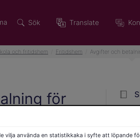
ma
Sök
Translate
Kon
kola och fritidshem
/
Fritidshem
/
Avgifter och betalni
alning för
S
 vilja använda en statistikkaka i syfte att löpande f