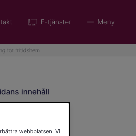
takt
E-tjänster
Meny
ng för fritidshem
idans innehåll
örbättra webbplatsen. Vi