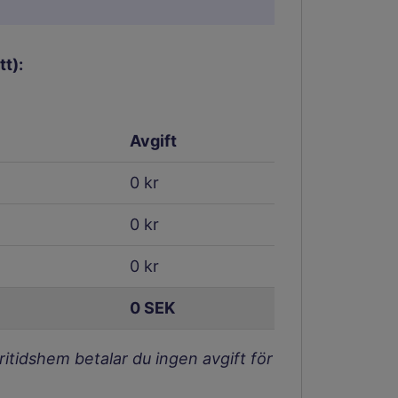
t):
Avgift
0
kr
0
kr
0
kr
0
SEK
fritidshem betalar du ingen avgift för