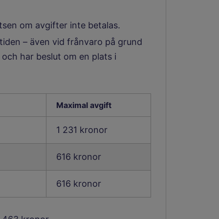
en om avgifter inte betalas.
stiden – även vid frånvaro på grund
 och har beslut om en plats i
iften för fritidshem för bar
Maximal avgift
1 231 kronor
616 kronor
616 kronor