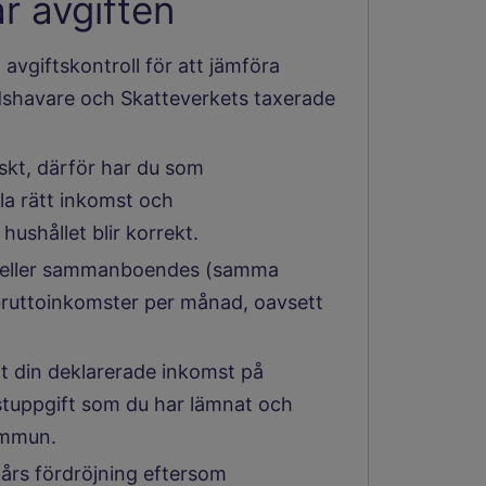
r avgiften
vgiftskontroll för att jämföra
shavare och Skatteverkets taxerade
skt, därför har du som
a rätt inkomst och
hushållet blir korrekt.
s eller sammanboendes (samma
 bruttoinkomster per månad, oavsett
tt din deklarerade inkomst på
tuppgift som du har lämnat och
ommun.
års fördröjning eftersom