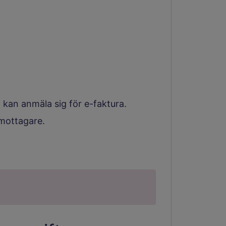
kan anmäla sig för e-faktura.
amottagare.
 till annan webbplats.