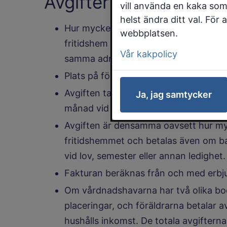
Avgifter
vill använda en kaka som
helst ändra ditt val. För
Hur mycket du som vårdnadshavare får 
webbplatsen.
fritidshem beror på hushållets (sam
Vår kakpolicy
samma adress) månadsinkomst före s
Plats på förskola och fritidshem betal
Avgiften tas ut för innevarande månad
Ja, jag samtycker
månad vid placeringsstart eller uppsä
Avgiften är densamma oavsett hur myck
fritidshemmet och betalas även om bar
vid lov, semester eller annan ledighet.
Fakturan beräknas från och med erbj
Om vårdnadshavarna har två olika boe
placeringar, och föräldrarna betalar a
hushålls inkomst. De totala avgifterna