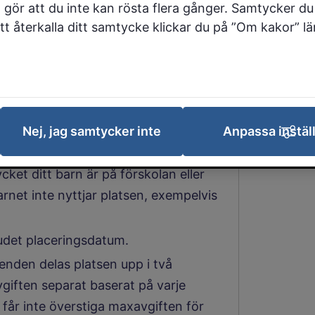
 gör att du inte kan rösta flera gånger. Samtycker du 
 att återkalla ditt samtycke klickar du på ”Om kakor” l
betala i avgift för förskola och
manboende och folkbokförda på
katt.
as 12 månader per år.
. För barn som är inskrivna del av
Nej, jag samtycker inte
Anpassa instäl
gning reduceras avgiften.
et ditt barn är på förskolan eller
net inte nyttjar platsen, exempelvis
udet placeringsdatum.
nden delas platsen upp i två
vgiften separat baserat på varje
 får inte överstiga maxavgiften för