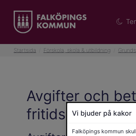
Te
Startsida
/
Förskola, skola & utbildning
/
Grunds
Avgifter och bet
fritidshem
Vi bjuder på kakor
Falköpings kommun skulle