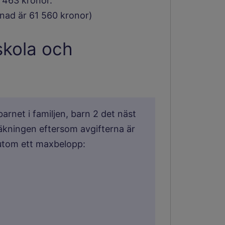
 463 kronor.
nad är 61 560 kronor)
skola och
arnet i familjen, barn 2 det näst
äkningen eftersom avgifterna är
ssutom ett maxbelopp: