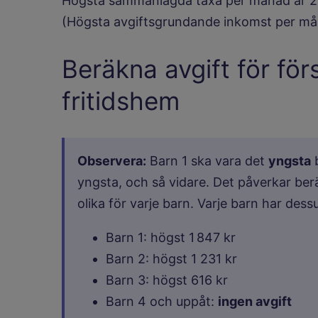
Högsta sammanlagda taxa per månad är 2
(Högsta avgiftsgrundande inkomst per må
Beräkna avgift för för
fritidshem
Observera:
Barn 1 ska vara det
yngsta
b
yngsta, och så vidare. Det påverkar ber
olika för varje barn. Varje barn har de
Barn 1: högst 1 847 kr
Barn 2: högst 1 231 kr
Barn 3: högst 616 kr
Barn 4 och uppåt:
ingen avgift