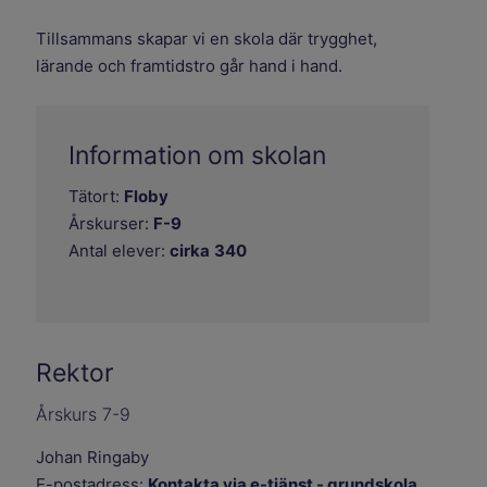
Tillsammans skapar vi en skola där trygghet,
lärande och framtidstro går hand i hand.
Information om skolan
Tätort:
Floby
Årskurser:
F-9
Antal elever:
cirka
340
Rektor
Årskurs 7-9
Johan Ringaby
E-postadress:
Kontakta via e-tjänst - grundskola