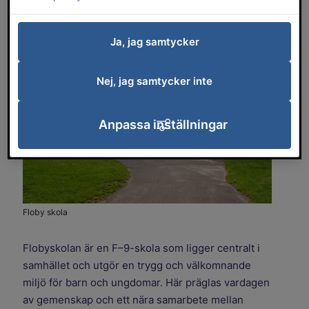
utomhusbad, bibliotek, lekplatser och
härliga naturområden.
Ja, jag samtycker
Nej, jag samtycker inte
Anpassa inställningar
Floby skola
Flobyskolan är en F–9-skola som ligger centralt i
samhället och utgör en trygg och välkomnande
miljö för barn och ungdomar. Här präglas vardagen
av gemenskap och ett nära samarbete mellan