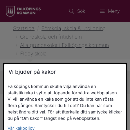
Sök
Meny
Startsida
/
Förskola, skola & utbildning
/
Grundskola och fritidshem
/
Alla grundskolor i Falköpings kommun
/
Floby skola
Vi bjuder på kakor
Sidans innehåll
Falköpings kommun skulle vilja använda en
statistikkaka i syfte att löpande förbättra webbplatsen.
Vi vill använda en kaka som gör att du inte kan rösta
Floby skola
flera gånger. Samtycker du till det? Du kan när som
helst ändra ditt val. För att återkalla ditt samtycke klickar
Flobyskolan omges av gröna ytor och har
du på ”Om kakor” längst ned på webbplatsen.
nära till idrottshall, fotbollsplaner,
Vår kakpolicy