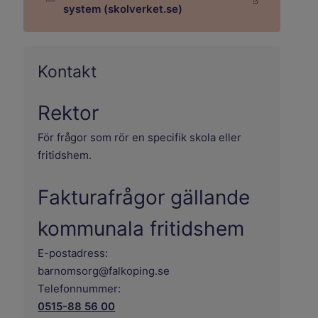
Länk till annan webbplats.
system (skolverket.se)
Kontakt
Rektor
För frågor som rör en specifik skola eller
fritidshem.
Fakturafrågor gällande
kommunala fritidshem
E-postadress:
barnomsorg@falkoping.se
Telefonnummer:
0515-88 56 00